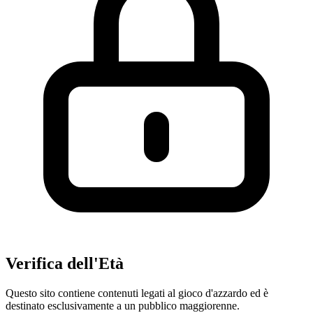
Verifica dell'Età
Questo sito contiene contenuti legati al gioco d'azzardo ed è
destinato esclusivamente a un pubblico maggiorenne.