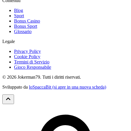
Contenuti
Blog
Sport
Bonus Casino
Bonus Sport
Glossario
Legale
Privacy Policy
Cookie Policy
Termini di Servizio
Gioco Responsabile
© 2026 Jokerman79. Tutti i diritti riservati.
Sviluppato da
loSpaccaBit
(si apre in una nuova scheda)