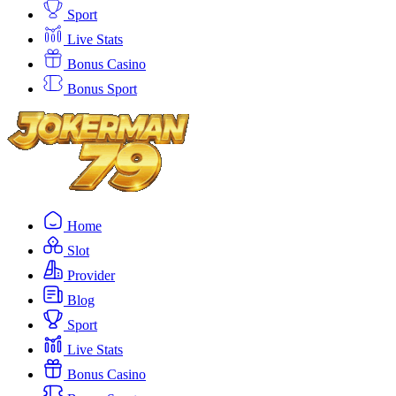
Sport
Live Stats
Bonus Casino
Bonus Sport
Home
Slot
Provider
Blog
Sport
Live Stats
Bonus Casino