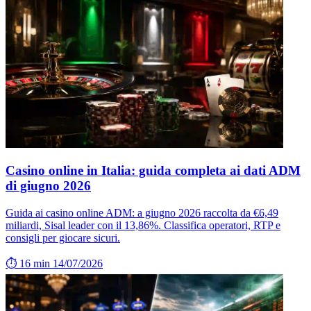
Casino online in Italia: guida completa ai dati ADM
di giugno 2026
Guida ai casino online ADM: a giugno 2026 raccolta da €6,49
miliardi, Sisal leader con il 13,86%. Classifica operatori, RTP e
consigli per giocare sicuri.
⏱ 16 min
14/07/2026