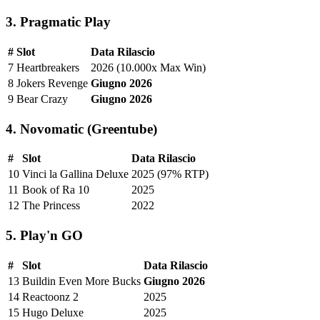
3.
Pragmatic Play
#
Slot
Data Rilascio
7
Heartbreakers
2026 (10.000x Max Win)
8
Jokers Revenge
Giugno 2026
9
Bear Crazy
Giugno 2026
4.
Novomatic (Greentube)
#
Slot
Data Rilascio
10
Vinci la Gallina Deluxe
2025 (97% RTP)
11
Book of Ra 10
2025
12
The Princess
2022
5.
Play'n GO
#
Slot
Data Rilascio
13
Buildin Even More Bucks
Giugno 2026
14
Reactoonz 2
2025
15
Hugo Deluxe
2025