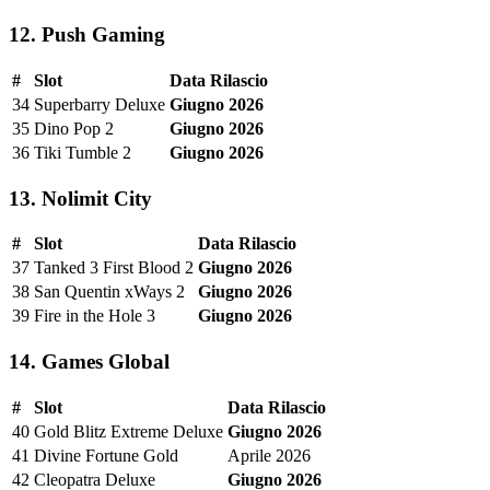
12.
Push Gaming
#
Slot
Data Rilascio
34
Superbarry Deluxe
Giugno 2026
35
Dino Pop 2
Giugno 2026
36
Tiki Tumble 2
Giugno 2026
13.
Nolimit City
#
Slot
Data Rilascio
37
Tanked 3 First Blood 2
Giugno 2026
38
San Quentin xWays 2
Giugno 2026
39
Fire in the Hole 3
Giugno 2026
14.
Games Global
#
Slot
Data Rilascio
40
Gold Blitz Extreme Deluxe
Giugno 2026
41
Divine Fortune Gold
Aprile 2026
42
Cleopatra Deluxe
Giugno 2026