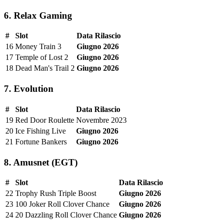
6.
Relax Gaming
#
Slot
Data Rilascio
16
Money Train 3
Giugno 2026
17
Temple of Lost 2
Giugno 2026
18
Dead Man's Trail 2
Giugno 2026
7.
Evolution
#
Slot
Data Rilascio
19
Red Door Roulette
Novembre 2023
20
Ice Fishing Live
Giugno 2026
21
Fortune Bankers
Giugno 2026
8.
Amusnet (EGT)
#
Slot
Data Rilascio
22
Trophy Rush Triple Boost
Giugno 2026
23
100 Joker Roll Clover Chance
Giugno 2026
24
20 Dazzling Roll Clover Chance
Giugno 2026