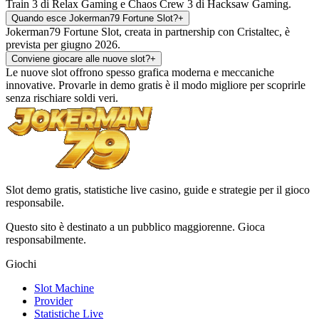
Train 3 di Relax Gaming e Chaos Crew 3 di Hacksaw Gaming.
Quando esce Jokerman79 Fortune Slot?
+
Jokerman79 Fortune Slot, creata in partnership con Cristaltec, è
prevista per giugno 2026.
Conviene giocare alle nuove slot?
+
Le nuove slot offrono spesso grafica moderna e meccaniche
innovative. Provarle in demo gratis è il modo migliore per scoprirle
senza rischiare soldi veri.
Slot demo gratis, statistiche live casino, guide e strategie per il gioco
responsabile.
Questo sito è destinato a un pubblico maggiorenne. Gioca
responsabilmente.
Giochi
Slot Machine
Provider
Statistiche Live