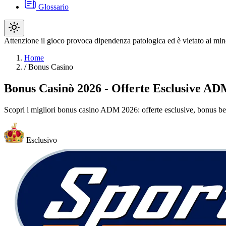
Glossario
Attenzione il gioco provoca dipendenza patologica ed è vietato ai min
Home
/
Bonus Casino
Bonus Casinò 2026 - Offerte Esclusive A
Scopri i migliori bonus casino ADM 2026: offerte esclusive, bonus benv
Esclusivo