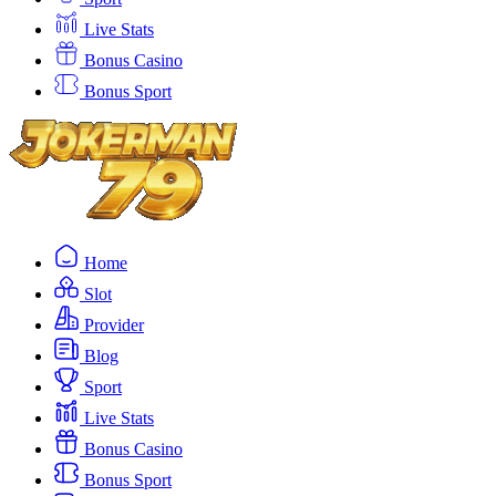
Live Stats
Bonus Casino
Bonus Sport
Home
Slot
Provider
Blog
Sport
Live Stats
Bonus Casino
Bonus Sport