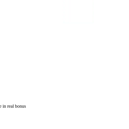
 in real bonus