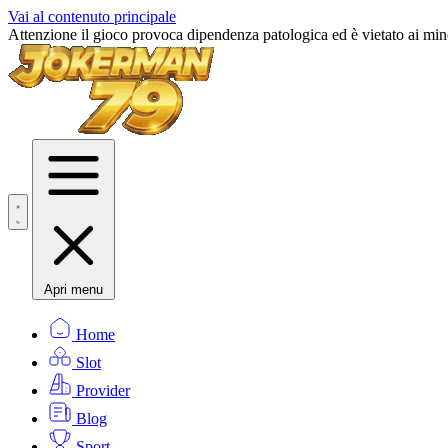
Vai al contenuto principale
Attenzione il gioco provoca dipendenza patologica ed è vietato ai min
Apri menu
Home
Slot
Provider
Blog
Sport