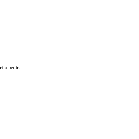
tto per te.