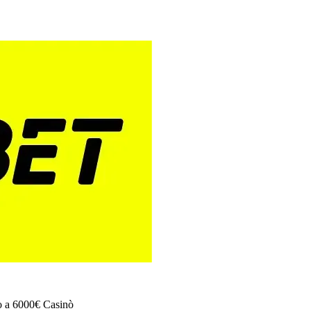
 a 6000€ Casinò