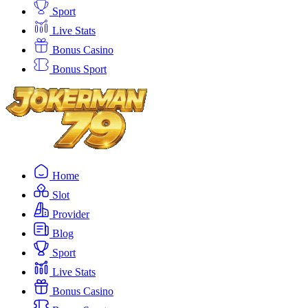
Sport
Live Stats
Bonus Casino
Bonus Sport
Home
Slot
Provider
Blog
Sport
Live Stats
Bonus Casino