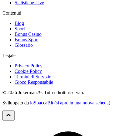
Statistiche Live
Contenuti
Blog
Sport
Bonus Casino
Bonus Sport
Glossario
Legale
Privacy Policy
Cookie Policy
Termini di Servizio
Gioco Responsabile
© 2026 Jokerman79. Tutti i diritti riservati.
Sviluppato da
loSpaccaBit
(si apre in una nuova scheda)