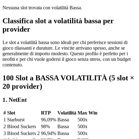
Nessuna slot trovata con volatilità Bassa.
Classifica slot a volatilità bassa per
provider
Le slot a volatilità bassa sono ideali per chi preferisce sessioni di
gioco rilassanti e durature. Le vincite arrivano spesso, anche se
generalmente di importo modesto. Questo profilo è perfetto per i
neofiti e per chi vuole godersi il gioco senza stress, con un budget
contenuto.
100 Slot a BASSA VOLATILITÀ (5 slot ×
20 provider)
1.
NetEnt
#
Slot
RTP
Volatilità
Max Win
1
Starburst
96,09%
Bassa
500x
2
Blood Suckers
98%
Bassa
500x
3
Blood Suckers 2
96,94%
Bassa
500x