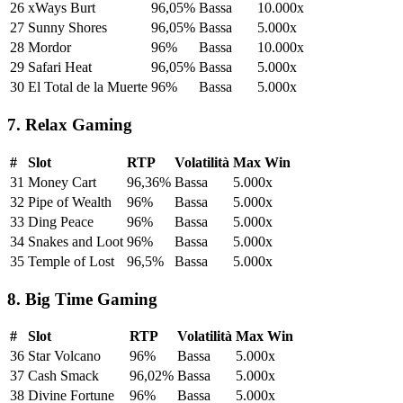
26
xWays Burt
96,05%
Bassa
10.000x
27
Sunny Shores
96,05%
Bassa
5.000x
28
Mordor
96%
Bassa
10.000x
29
Safari Heat
96,05%
Bassa
5.000x
30
El Total de la Muerte
96%
Bassa
5.000x
7.
Relax Gaming
#
Slot
RTP
Volatilità
Max Win
31
Money Cart
96,36%
Bassa
5.000x
32
Pipe of Wealth
96%
Bassa
5.000x
33
Ding Peace
96%
Bassa
5.000x
34
Snakes and Loot
96%
Bassa
5.000x
35
Temple of Lost
96,5%
Bassa
5.000x
8.
Big Time Gaming
#
Slot
RTP
Volatilità
Max Win
36
Star Volcano
96%
Bassa
5.000x
37
Cash Smack
96,02%
Bassa
5.000x
38
Divine Fortune
96%
Bassa
5.000x