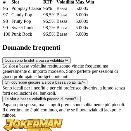
#
Slot
RTP
Volatilità
Max Win
96
Popiplay Classic
96%
Bassa
5.000x
97
Candy Pop
96,5%
Bassa
5.000x
98
Fruity Pop
96,5%
Bassa
5.000x
99
Sweet Punks
98,2%
Bassa
5.000x
100
Punk Rock
96,5%
Bassa
5.000x
Domande frequenti
Cosa sono le slot a bassa volatilità?
+
Le slot a bassa volatilità restituiscono vincite frequenti ma
generalmente di importo modesto. Sono perfette per sessioni di
gioco prolungate e budget contenuti.
Chi dovrebbe giocare a slot a bassa volatilità?
+
Sono ideali per i neofiti e per chi preferisce divertirsi a lungo senza
forti oscillazioni del bankroll.
Le slot a bassa volatilità pagano di meno?
+
Pagano più spesso, ma i singoli premi sono solitamente più piccoli.
Il divertimento è più continuo, anche se il potenziale di jackpot è
minore.