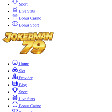
Sport
Live Stats
Bonus Casino
Bonus Sport
Home
Slot
Provider
Blog
Sport
Live Stats
Bonus Casino