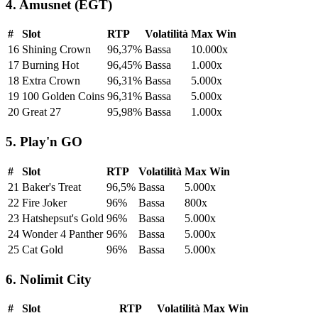
4.
Amusnet (EGT)
#
Slot
RTP
Volatilità
Max Win
16
Shining Crown
96,37%
Bassa
10.000x
17
Burning Hot
96,45%
Bassa
1.000x
18
Extra Crown
96,31%
Bassa
5.000x
19
100 Golden Coins
96,31%
Bassa
5.000x
20
Great 27
95,98%
Bassa
1.000x
5.
Play'n GO
#
Slot
RTP
Volatilità
Max Win
21
Baker's Treat
96,5%
Bassa
5.000x
22
Fire Joker
96%
Bassa
800x
23
Hatshepsut's Gold
96%
Bassa
5.000x
24
Wonder 4 Panther
96%
Bassa
5.000x
25
Cat Gold
96%
Bassa
5.000x
6.
Nolimit City
#
Slot
RTP
Volatilità
Max Win