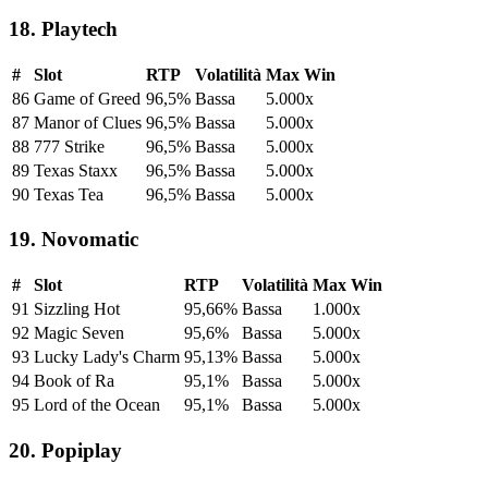
18.
Playtech
#
Slot
RTP
Volatilità
Max Win
86
Game of Greed
96,5%
Bassa
5.000x
87
Manor of Clues
96,5%
Bassa
5.000x
88
777 Strike
96,5%
Bassa
5.000x
89
Texas Staxx
96,5%
Bassa
5.000x
90
Texas Tea
96,5%
Bassa
5.000x
19.
Novomatic
#
Slot
RTP
Volatilità
Max Win
91
Sizzling Hot
95,66%
Bassa
1.000x
92
Magic Seven
95,6%
Bassa
5.000x
93
Lucky Lady's Charm
95,13%
Bassa
5.000x
94
Book of Ra
95,1%
Bassa
5.000x
95
Lord of the Ocean
95,1%
Bassa
5.000x
20.
Popiplay