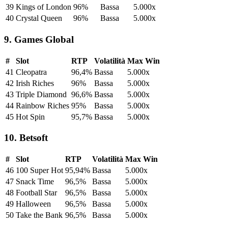
39
Kings of London
96%
Bassa
5.000x
40
Crystal Queen
96%
Bassa
5.000x
9.
Games Global
#
Slot
RTP
Volatilità
Max Win
41
Cleopatra
96,4%
Bassa
5.000x
42
Irish Riches
96%
Bassa
5.000x
43
Triple Diamond
96,6%
Bassa
5.000x
44
Rainbow Riches
95%
Bassa
5.000x
45
Hot Spin
95,7%
Bassa
5.000x
10.
Betsoft
#
Slot
RTP
Volatilità
Max Win
46
100 Super Hot
95,94%
Bassa
5.000x
47
Snack Time
96,5%
Bassa
5.000x
48
Football Star
96,5%
Bassa
5.000x
49
Halloween
96,5%
Bassa
5.000x
50
Take the Bank
96,5%
Bassa
5.000x