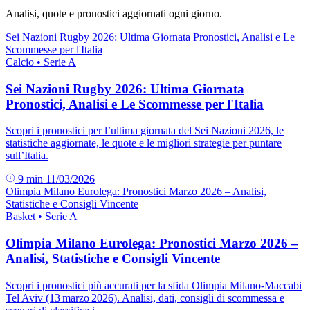
Analisi, quote e pronostici aggiornati ogni giorno.
Sei Nazioni Rugby 2026: Ultima Giornata Pronostici, Analisi e Le
Scommesse per l'Italia
Calcio
• Serie A
Sei Nazioni Rugby 2026: Ultima Giornata
Pronostici, Analisi e Le Scommesse per l'Italia
Scopri i pronostici per l’ultima giornata del Sei Nazioni 2026, le
statistiche aggiornate, le quote e le migliori strategie per puntare
sull’Italia.
9 min
11/03/2026
Olimpia Milano Eurolega: Pronostici Marzo 2026 – Analisi,
Statistiche e Consigli Vincente
Basket
• Serie A
Olimpia Milano Eurolega: Pronostici Marzo 2026 –
Analisi, Statistiche e Consigli Vincente
Scopri i pronostici più accurati per la sfida Olimpia Milano‑Maccabi
Tel Aviv (13 marzo 2026). Analisi, dati, consigli di scommessa e