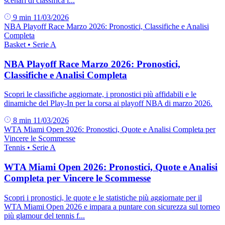
scenari di classifica i...
9 min
11/03/2026
NBA Playoff Race Marzo 2026: Pronostici, Classifiche e Analisi
Completa
Basket
• Serie A
NBA Playoff Race Marzo 2026: Pronostici,
Classifiche e Analisi Completa
Scopri le classifiche aggiornate, i pronostici più affidabili e le
dinamiche del Play‑In per la corsa ai playoff NBA di marzo 2026.
8 min
11/03/2026
WTA Miami Open 2026: Pronostici, Quote e Analisi Completa per
Vincere le Scommesse
Tennis
• Serie A
WTA Miami Open 2026: Pronostici, Quote e Analisi
Completa per Vincere le Scommesse
Scopri i pronostici, le quote e le statistiche più aggiornate per il
WTA Miami Open 2026 e impara a puntare con sicurezza sul torneo
più glamour del tennis f...