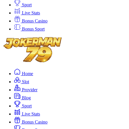
Sport
Live Stats
Bonus Casino
Bonus Sport
Home
Slot
Provider
Blog
Sport
Live Stats
Bonus Casino