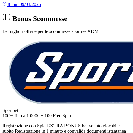
8 min
09/03/2026
Bonus
Scommesse
Le migliori offerte per le scommesse sportive ADM.
Sportbet
100% fino a 1.000€ + 100 Free Spin
Registrazione con Spid EXTRA BONUS benvenuto giocabile
subito Registrazione in 1 minuto e convalida documenti istantanea