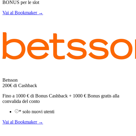
BONUS per le slot
Vai al Bookmaker →
Betsson
200€ di Cashback
Fino a 1000 € di Bonus Cashback + 1000 € Bonus gratis alla
convalida del conto
* solo nuovi utenti
Vai al Bookmaker →