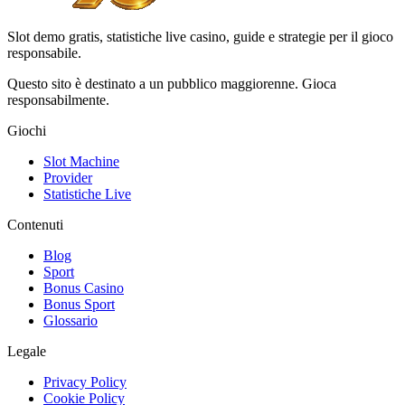
Slot demo gratis, statistiche live casino, guide e strategie per il gioco
responsabile.
Questo sito è destinato a un pubblico maggiorenne. Gioca
responsabilmente.
Giochi
Slot Machine
Provider
Statistiche Live
Contenuti
Blog
Sport
Bonus Casino
Bonus Sport
Glossario
Legale
Privacy Policy
Cookie Policy