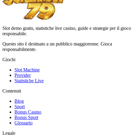
Slot demo gratis, statistiche live casino, guide e strategie per il gioco
responsabile.
Questo sito è destinato a un pubblico maggiorenne. Gioca
responsabilmente.
Giochi
Slot Machine
Provider
Statistiche Live
Contenuti
Blog
Sport
Bonus Casino
Bonus Sport
Glossario
Legale