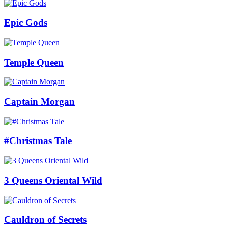
Epic Gods
Temple Queen
Captain Morgan
#Christmas Tale
3 Queens Oriental Wild
Cauldron of Secrets