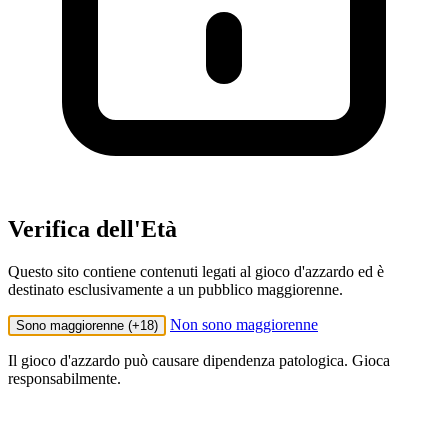
Verifica dell'Età
Questo sito contiene contenuti legati al gioco d'azzardo ed è
destinato esclusivamente a un pubblico maggiorenne.
Non sono maggiorenne
Sono maggiorenne (+18)
Il gioco d'azzardo può causare dipendenza patologica. Gioca
responsabilmente.