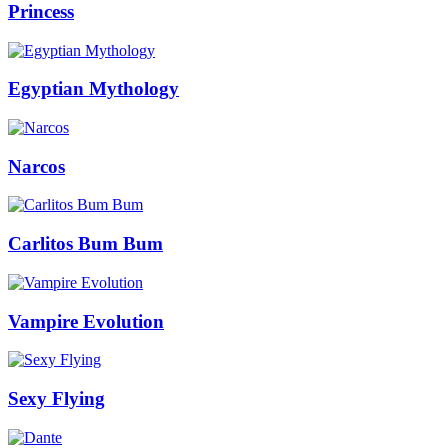
Princess
Egyptian Mythology
Narcos
Carlitos Bum Bum
Vampire Evolution
Sexy Flying