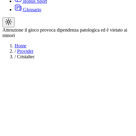
Bonus Sport
Glossario
Attenzione il gioco provoca dipendenza patologica ed è vietato ai
minori
Home
/
Provider
/
Cristaltec