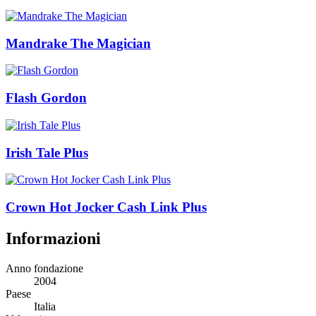
Mandrake The Magician
Flash Gordon
Irish Tale Plus
Crown Hot Jocker Cash Link Plus
Informazioni
Anno fondazione
2004
Paese
Italia