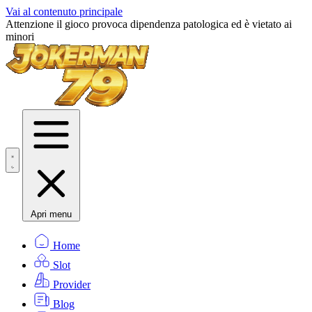
Vai al contenuto principale
Attenzione il gioco provoca dipendenza patologica ed è vietato ai
minori
Apri menu
Home
Slot
Provider
Blog