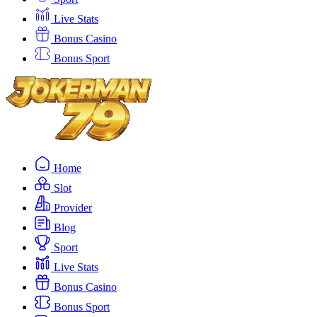
Live Stats
Bonus Casino
Bonus Sport
Home
Slot
Provider
Blog
Sport
Live Stats
Bonus Casino
Bonus Sport