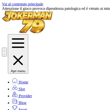
Vai al contenuto principale
Attenzione il gioco provoca dipendenza patologica ed è vietato ai min
Apri menu
Home
Slot
Provider
Blog
Sport