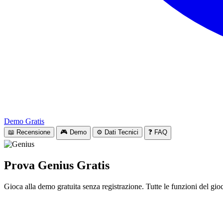
Demo Gratis
📖 Recensione
🎮 Demo
⚙️ Dati Tecnici
❓ FAQ
Prova Genius Gratis
Gioca alla demo gratuita senza registrazione. Tutte le funzioni del gio