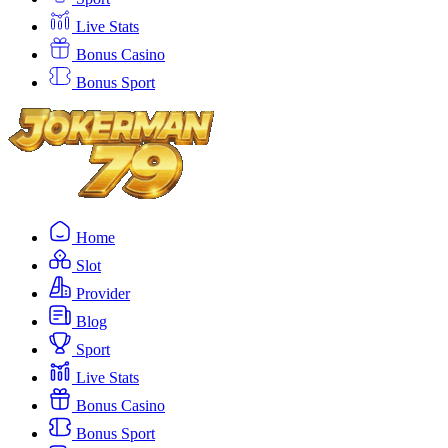
Live Stats
Bonus Casino
Bonus Sport
Home
Slot
Provider
Blog
Sport
Live Stats
Bonus Casino
Bonus Sport