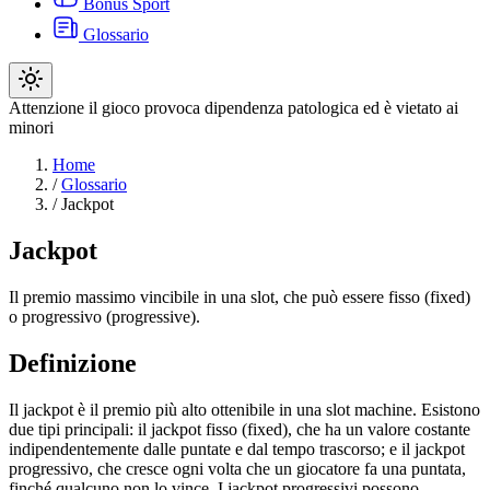
Bonus Sport
Glossario
Attenzione il gioco provoca dipendenza patologica ed è vietato ai
minori
Home
/
Glossario
/
Jackpot
Jackpot
Il premio massimo vincibile in una slot, che può essere fisso (fixed)
o progressivo (progressive).
Definizione
Il jackpot è il premio più alto ottenibile in una slot machine. Esistono
due tipi principali: il jackpot fisso (fixed), che ha un valore costante
indipendentemente dalle puntate e dal tempo trascorso; e il jackpot
progressivo, che cresce ogni volta che un giocatore fa una puntata,
finché qualcuno non lo vince. I jackpot progressivi possono