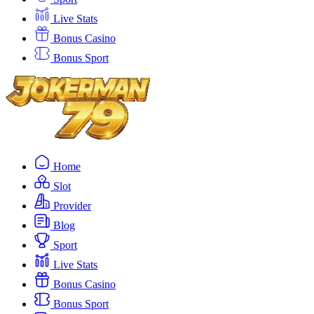
Live Stats
Bonus Casino
Bonus Sport
Home
Slot
Provider
Blog
Sport
Live Stats
Bonus Casino
Bonus Sport