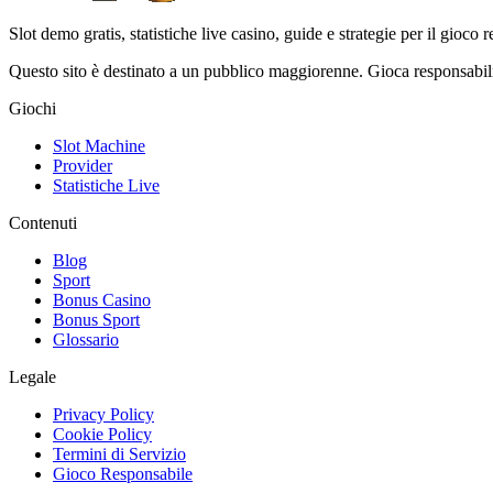
Slot demo gratis, statistiche live casino, guide e strategie per il gioco 
Questo sito è destinato a un pubblico maggiorenne. Gioca responsabi
Giochi
Slot Machine
Provider
Statistiche Live
Contenuti
Blog
Sport
Bonus Casino
Bonus Sport
Glossario
Legale
Privacy Policy
Cookie Policy
Termini di Servizio
Gioco Responsabile