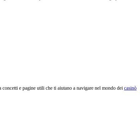
a concetti e pagine utili che ti aiutano a navigare nel mondo dei
casinò