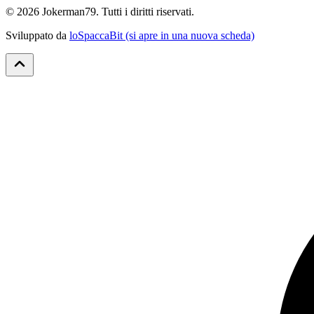
© 2026 Jokerman79. Tutti i diritti riservati.
Sviluppato da
loSpaccaBit
(si apre in una nuova scheda)