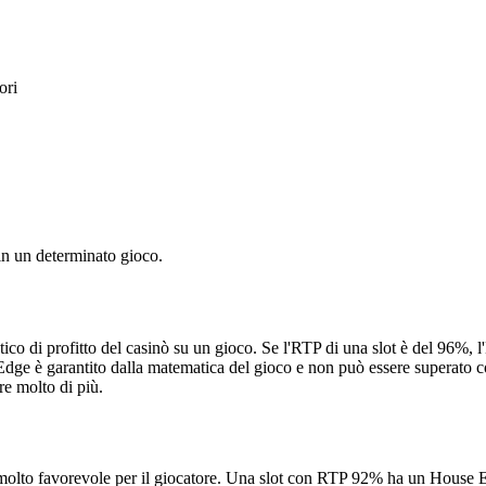
ori
in un determinato gioco.
o di profitto del casinò su un gioco. Se l'RTP di una slot è del 96%, 
se Edge è garantito dalla matematica del gioco e non può essere superato 
re molto di più.
lto favorevole per il giocatore. Una slot con RTP 92% ha un House Ed