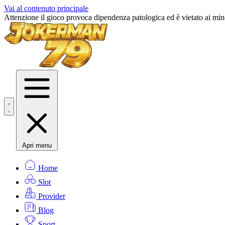
Vai al contenuto principale
Attenzione il gioco provoca dipendenza patologica ed è vietato ai min
Apri menu
Home
Slot
Provider
Blog
Sport