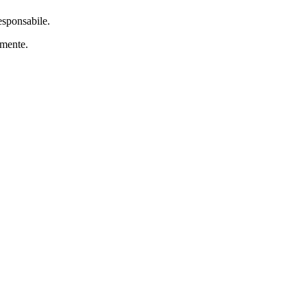
responsabile.
lmente.