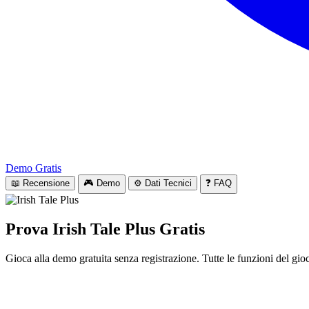
Demo Gratis
📖 Recensione
🎮 Demo
⚙️ Dati Tecnici
❓ FAQ
Prova Irish Tale Plus Gratis
Gioca alla demo gratuita senza registrazione. Tutte le funzioni del gio