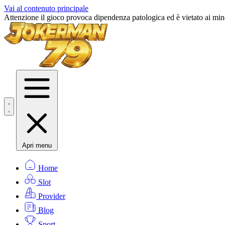
Vai al contenuto principale
Attenzione il gioco provoca dipendenza patologica ed è vietato ai min
Apri menu
Home
Slot
Provider
Blog
Sport