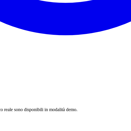
co reale sono disponibili in modalità demo.