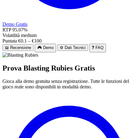
Demo Gratis
RTP
95.07%
Volatilità
medium
Puntata
€0.1 – €100
📖 Recensione
🎮 Demo
⚙️ Dati Tecnici
❓ FAQ
Prova Blasting Rubies Gratis
Gioca alla demo gratuita senza registrazione. Tutte le funzioni del
gioco reale sono disponibili in modalità demo.