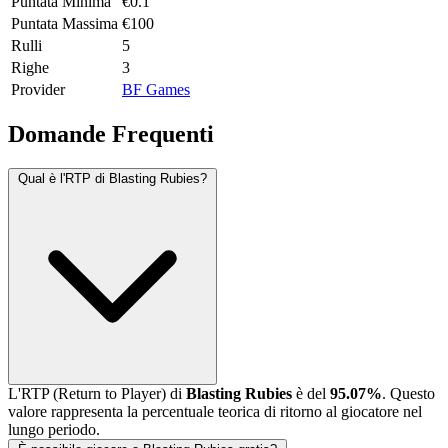
Puntata Minima
€0.1
Puntata Massima
€100
Rulli
5
Righe
3
Provider
BF Games
Domande Frequenti
Qual è l'RTP di Blasting Rubies?
L'RTP (Return to Player) di
Blasting Rubies
è del
95.07%
. Questo
valore rappresenta la percentuale teorica di ritorno al giocatore nel
lungo periodo.