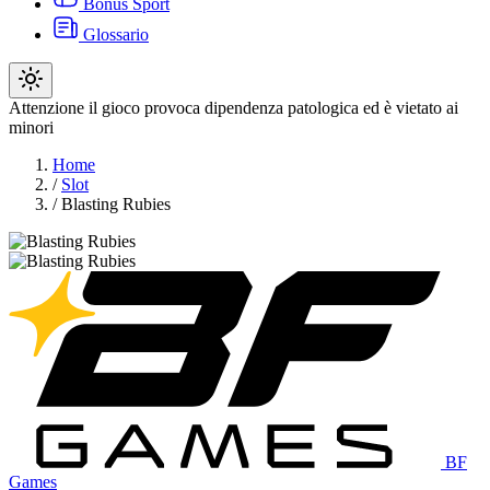
Bonus Sport
Glossario
Attenzione il gioco provoca dipendenza patologica ed è vietato ai
minori
Home
/
Slot
/
Blasting Rubies
BF
Games