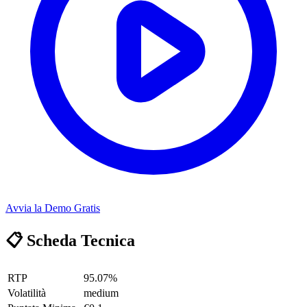
Avvia la Demo Gratis
📋 Scheda Tecnica
RTP
95.07%
Volatilità
medium