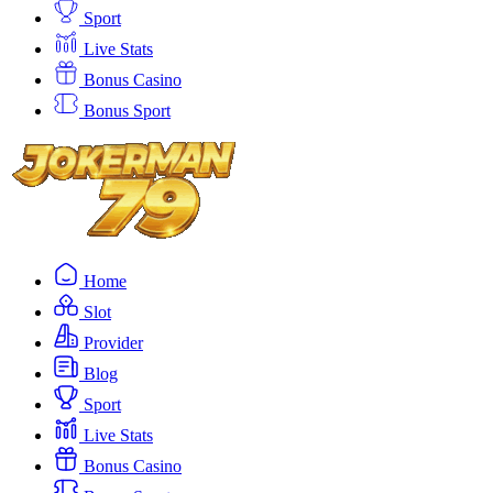
Sport
Live Stats
Bonus Casino
Bonus Sport
Home
Slot
Provider
Blog
Sport
Live Stats
Bonus Casino