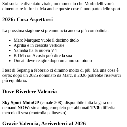
Sui social è diventato virale, un momento che Morbidelli vorrà
dimenticare in fretta. Ma anche queste cose fanno parte dello sport.
2026: Cosa Aspettarsi
La prossima stagione si preannuncia ancora più combattuta:
Marc Marquez vuole il decimo titolo
Aprilia è in crescita verticale
Yamaha ha la nuova V4
KTM con Acosta può dire la sua
Ducati deve reagire dopo un anno sottotono
I test di Sepang a febbraio ci diranno molto di più. Ma una cosa è
certa: dopo un 2025 dominato da Marc, il 2026 potrebbe riservarci
più equilibrio.
Dove Rivedere Valencia
Sky Sport MotoGP
(canale 208): disponibile tutta la gara on
demand
NOW
: streaming completo per abbonati
TV8
: differita
mercoledì sera (controlla palinsesto)
Grazie Valencia, Arrivederci al 2026