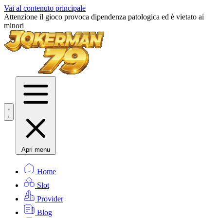
Vai al contenuto principale
Attenzione il gioco provoca dipendenza patologica ed è vietato ai
minori
Apri menu
Home
Slot
Provider
Blog