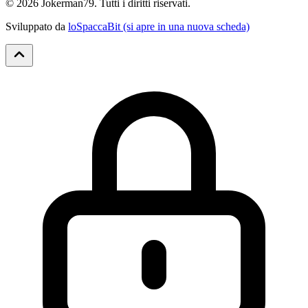
© 2026 Jokerman79. Tutti i diritti riservati.
Sviluppato da
loSpaccaBit
(si apre in una nuova scheda)