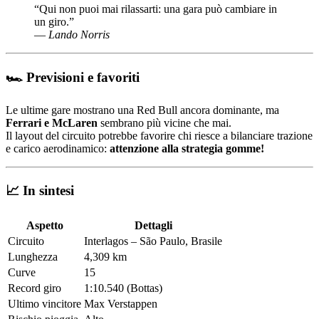
“Qui non puoi mai rilassarti: una gara può cambiare in
un giro.”
—
Lando Norris
🏎️ Previsioni e favoriti
Le ultime gare mostrano una Red Bull ancora dominante, ma
Ferrari e McLaren
sembrano più vicine che mai.
Il layout del circuito potrebbe favorire chi riesce a bilanciare trazione
e carico aerodinamico:
attenzione alla strategia gomme!
📈 In sintesi
Aspetto
Dettagli
Circuito
Interlagos – São Paulo, Brasile
Lunghezza
4,309 km
Curve
15
Record giro
1:10.540 (Bottas)
Ultimo vincitore
Max Verstappen