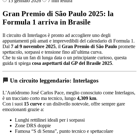
15 gennaio 2026
7 min lettura
Gran Premio di São Paulo 2025: la
Formula 1 arriva in Brasile
Il circuito di Interlagos è pronto ad accogliere uno degli
appuntamenti più amati e imprevedibili del calendario di Formula 1.
Dal
7 al 9 novembre 2025
, il
Gran Premio di São Paulo
promette
spettacolo, sorpassi e tensione fino all’ultima curva.
Che tu sia un fan di lunga data o un principiante curioso, questa
guida ti spiega
cosa aspettarti dal GP del Brasile 2025
.
🏁 Un circuito leggendario: Interlagos
L’Autódromo José Carlos Pace, meglio conosciuto come Interlagos,
è un tracciato corto ma tecnico, lungo
4,309 km
.
Con i suoi
15 curve
e un dislivello notevole, offre sempre gare
emozionanti grazie a:
Lunghi rettilinei ideali per i sorpassi
Zone DRS doppie
Famosa “S di Senna”, punto tecnico e spettacolare