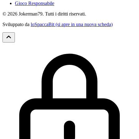
Gioco Responsabile
© 2026 Jokerman79. Tutti i diritti riservati.
Sviluppato da
loSpaccaBit
(si apre in una nuova scheda)