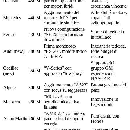
Red Bull
450 M
partnership con Honda
avanzata,
per motori ibridi
esperienza vincente
Aggiornamento del
Affidabilità motore,
Mercedes
440 M
motore “M13” per
capacità di
carburante sintetico
sviluppo rapido
Nuova configurazione
Storico di velocità
Ferrari
430 M
“SF‑26” con focus su
in rettilineo
downforce
Prima monoposto
Ingegneria tedesca,
Audi (new)
380 M
“RS‑26”, motore ibrido
forte budget di
Audi‑FIA
ricerca
Supporto del
Cadillac
“V‑Series” con
gruppo GM,
350 M
(new)
approccio “low‑drag”
esperienza in
NASCAR
Aggiornamento “A523”
Buona gestione del
Alpine
300 M
con focus su leggerezza
peso
“MCL‑73” con
Innovazione in
McLaren
280 M
aerodinamica attiva
flaps mobili
limitata
“AMR‑23” con nuovo
Partnership con
Aston Martin
260 M
pacchetto di recupero
Honda
energia