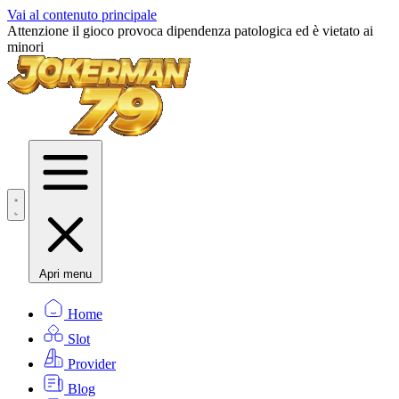
Vai al contenuto principale
Attenzione il gioco provoca dipendenza patologica ed è vietato ai
minori
Apri menu
Home
Slot
Provider
Blog