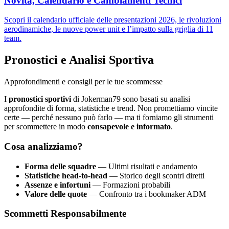
Novità, Calendario e Cambiamenti Tecnici
Scopri il calendario ufficiale delle presentazioni 2026, le rivoluzioni
aerodinamiche, le nuove power unit e l’impatto sulla griglia di 11
team.
Pronostici e Analisi Sportiva
Approfondimenti e consigli per le tue scommesse
I
pronostici sportivi
di Jokerman79 sono basati su analisi
approfondite di forma, statistiche e trend. Non promettiamo vincite
certe — perché nessuno può farlo — ma ti forniamo gli strumenti
per scommettere in modo
consapevole e informato
.
Cosa analizziamo?
Forma delle squadre
— Ultimi risultati e andamento
Statistiche head-to-head
— Storico degli scontri diretti
Assenze e infortuni
— Formazioni probabili
Valore delle quote
— Confronto tra i bookmaker ADM
Scommetti Responsabilmente