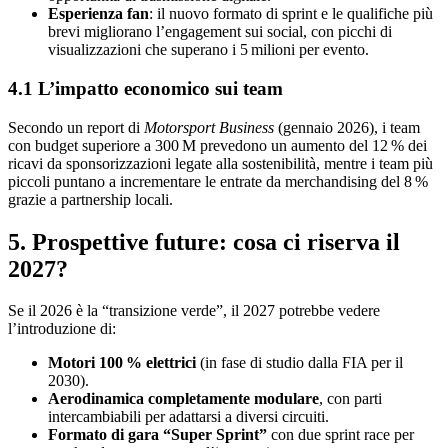
Esperienza fan
: il nuovo formato di sprint e le qualifiche più
brevi migliorano l’engagement sui social, con picchi di
visualizzazioni che superano i 5 milioni per evento.
4.1 L’impatto economico sui team
Secondo un report di
Motorsport Business
(gennaio 2026), i team
con budget superiore a 300 M prevedono un aumento del 12 % dei
ricavi da sponsorizzazioni legate alla sostenibilità, mentre i team più
piccoli puntano a incrementare le entrate da merchandising del 8 %
grazie a partnership locali.
5. Prospettive future: cosa ci riserva il
2027?
Se il 2026 è la “transizione verde”, il 2027 potrebbe vedere
l’introduzione di:
Motori 100 % elettrici
(in fase di studio dalla FIA per il
2030).
Aerodinamica completamente modulare
, con parti
intercambiabili per adattarsi a diversi circuiti.
Formato di gara “Super Sprint”
con due sprint race per