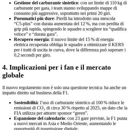
Gestione del carburante sintetico
: con un limite di 110 kg di
carburante per gara, i team stanno sviluppando mappe di
consumo più aggressive, soprattutto nei primi 20 giri.
Pneumatici più dure
: Pirelli ha introdotto una mescola
“C5‑plus” con durata aumentata del 12 %, ma con perdita di
grip più rapida, spingendo le squadre a scegliere tra “qualifica
veloce” e “durata gara”.
Recupero energia
: il nuovo limite del 15 % di energia
elettrica recuperata obbliga le squadre a ottimizzare il KERS
per i tratti di uscita in curva, dove la differenza può superare i
0,2 secondi per giro.
4. Implicazioni per i fan e il mercato
globale
Il nuovo regolamento non è solo una questione tecnica: ha anche un
impatto diretto sul business della F1.
Sostenibilità
: l’uso di carburante sintetico al 100 % riduce le
emissioni di CO₂ di circa 30 % rispetto al 2025, un dato che la
FIA utilizza per attrarre sponsor “green”.
Espansione del calendario
: con 23 gare previste, la F1 punta
a nuovi mercati in Asia e Medio Oriente, aumentando le
opportunità di trasmissione digitale.