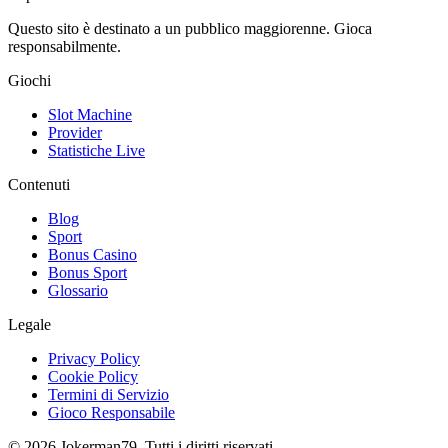
Questo sito è destinato a un pubblico maggiorenne. Gioca
responsabilmente.
Giochi
Slot Machine
Provider
Statistiche Live
Contenuti
Blog
Sport
Bonus Casino
Bonus Sport
Glossario
Legale
Privacy Policy
Cookie Policy
Termini di Servizio
Gioco Responsabile
© 2026 Jokerman79. Tutti i diritti riservati.