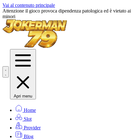
Vai al contenuto principale
Attenzione il gioco provoca dipendenza patologica ed è vietato ai
minori
Apri menu
Home
Slot
Provider
Blog