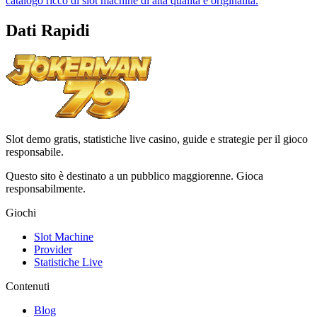
catalogo ricco di slot machine di alta qualità e originalità.
Dati Rapidi
Slot demo gratis, statistiche live casino, guide e strategie per il gioco
responsabile.
Questo sito è destinato a un pubblico maggiorenne. Gioca
responsabilmente.
Giochi
Slot Machine
Provider
Statistiche Live
Contenuti
Blog