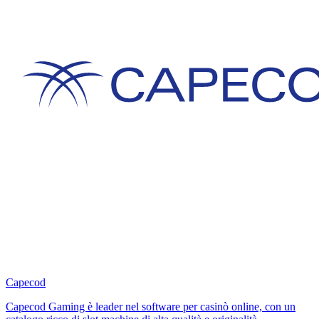
Capecod
Capecod Gaming è leader nel software per casinò online, con un