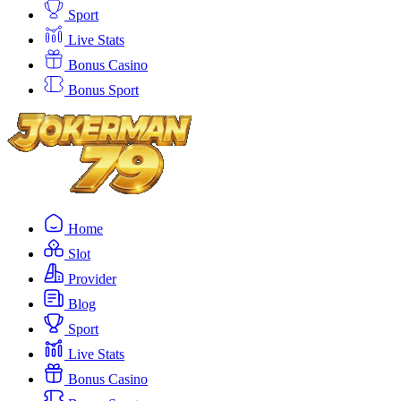
Sport
Live Stats
Bonus Casino
Bonus Sport
Home
Slot
Provider
Blog
Sport
Live Stats
Bonus Casino