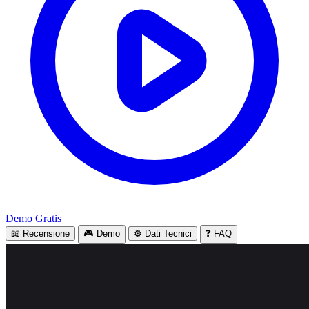
Demo Gratis
📖 Recensione
🎮 Demo
⚙️ Dati Tecnici
❓ FAQ