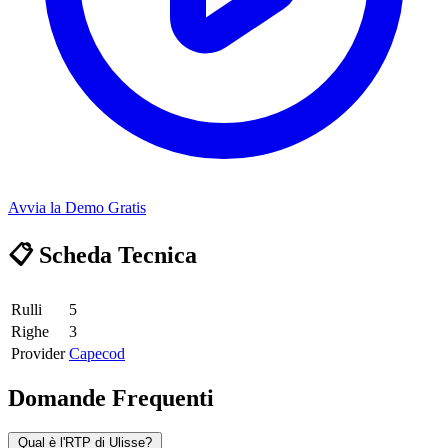
Avvia la Demo Gratis
📋 Scheda Tecnica
Rulli
5
Righe
3
Provider
Capecod
Domande Frequenti
Qual è l'RTP di Ulisse?