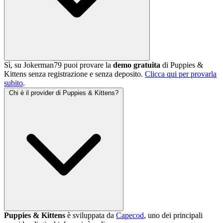
Sì, su Jokerman79 puoi provare la
demo gratuita
di Puppies &
Kittens senza registrazione e senza deposito.
Clicca qui per provarla
subito
.
Chi è il provider di Puppies & Kittens?
Puppies & Kittens
è sviluppata da
Capecod
, uno dei principali