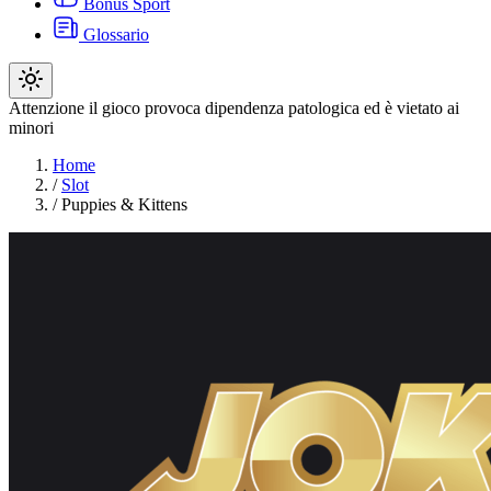
Bonus Sport
Glossario
Attenzione il gioco provoca dipendenza patologica ed è vietato ai
minori
Home
/
Slot
/
Puppies & Kittens