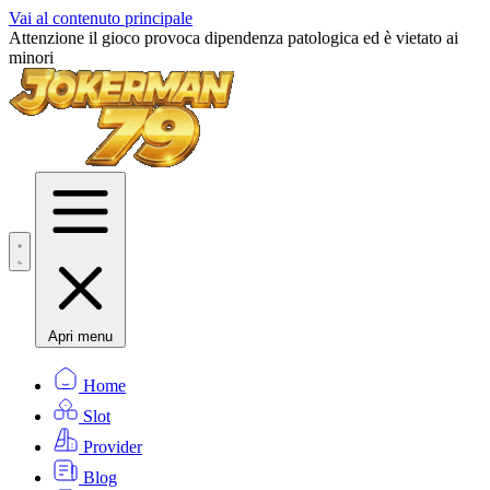
Vai al contenuto principale
Attenzione il gioco provoca dipendenza patologica ed è vietato ai
minori
Apri menu
Home
Slot
Provider
Blog