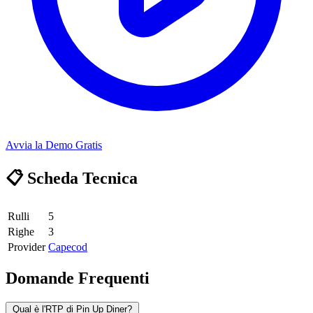
Avvia la Demo Gratis
📋 Scheda Tecnica
Rulli
5
Righe
3
Provider
Capecod
Domande Frequenti
Qual è l'RTP di Pin Up Diner?