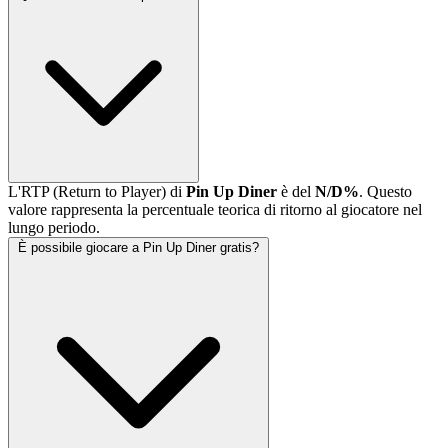
L'RTP (Return to Player) di
Pin Up Diner
è del
N/D%
. Questo
valore rappresenta la percentuale teorica di ritorno al giocatore nel
lungo periodo.
È possibile giocare a Pin Up Diner gratis?