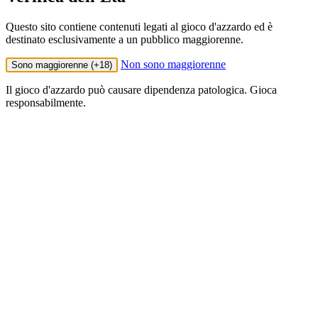
Questo sito contiene contenuti legati al gioco d'azzardo ed è
destinato esclusivamente a un pubblico maggiorenne.
Non sono maggiorenne
Sono maggiorenne (+18)
Il gioco d'azzardo può causare dipendenza patologica. Gioca
responsabilmente.