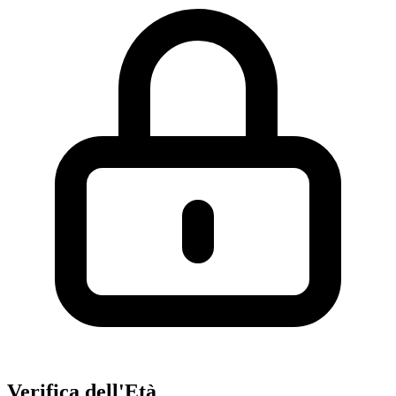
Verifica dell'Età