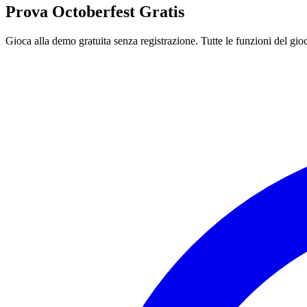
Prova Octoberfest Gratis
Gioca alla demo gratuita senza registrazione. Tutte le funzioni del gio