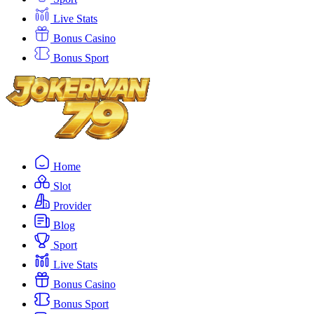
Live Stats
Bonus Casino
Bonus Sport
Home
Slot
Provider
Blog
Sport
Live Stats
Bonus Casino
Bonus Sport