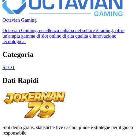
Octavian Gaming
Octavian Gaming, eccellenza italiana nel settore iGaming, offre
un'ampia gamma di slot online di alta qualità e innovazione
tecnologica.
Categoria
SLOT
Dati Rapidi
Slot demo gratis, statistiche live casino, guide e strategie per il gioco
responsabile.