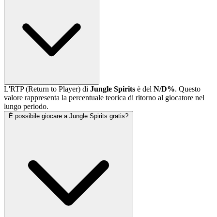
L'RTP (Return to Player) di
Jungle Spirits
è del
N/D%
. Questo
valore rappresenta la percentuale teorica di ritorno al giocatore nel
lungo periodo.
È possibile giocare a Jungle Spirits gratis?