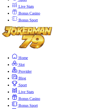
Live Stats
Bonus Casino
Bonus Sport
Home
Slot
Provider
Blog
Sport
Live Stats
Bonus Casino
Bonus Sport