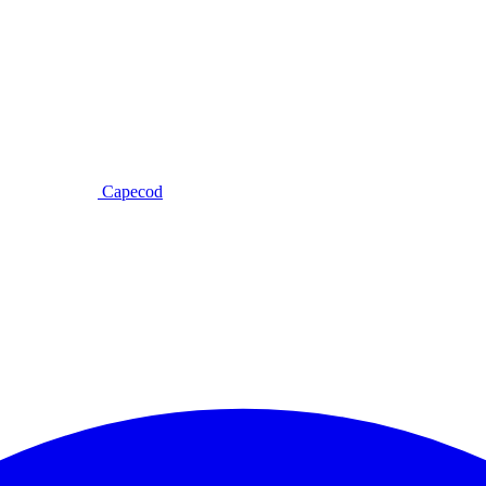
Capecod