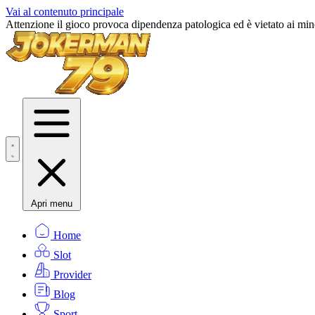
Vai al contenuto principale
Attenzione il gioco provoca dipendenza patologica ed è vietato ai min
Apri menu
Home
Slot
Provider
Blog
Sport