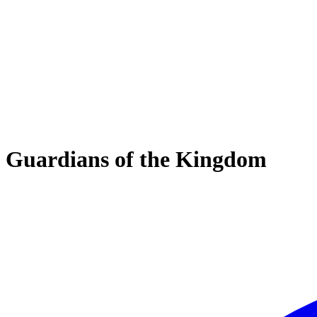
Guardians of the Kingdom