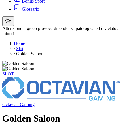
Bonus Sport
Glossario
Attenzione il gioco provoca dipendenza patologica ed è vietato ai
minori
Home
/
Slot
/
Golden Saloon
SLOT
Octavian Gaming
Golden Saloon