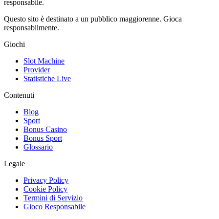
responsabile.
Questo sito è destinato a un pubblico maggiorenne. Gioca
responsabilmente.
Giochi
Slot Machine
Provider
Statistiche Live
Contenuti
Blog
Sport
Bonus Casino
Bonus Sport
Glossario
Legale
Privacy Policy
Cookie Policy
Termini di Servizio
Gioco Responsabile