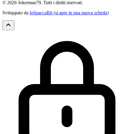
© 2026 Jokerman79. Tutti i diritti riservati.
Sviluppato da
loSpaccaBit
(si apre in una nuova scheda)