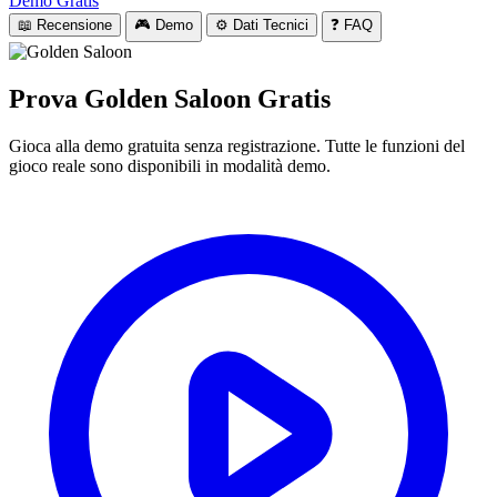
Demo Gratis
📖 Recensione
🎮 Demo
⚙️ Dati Tecnici
❓ FAQ
Prova Golden Saloon Gratis
Gioca alla demo gratuita senza registrazione. Tutte le funzioni del
gioco reale sono disponibili in modalità demo.