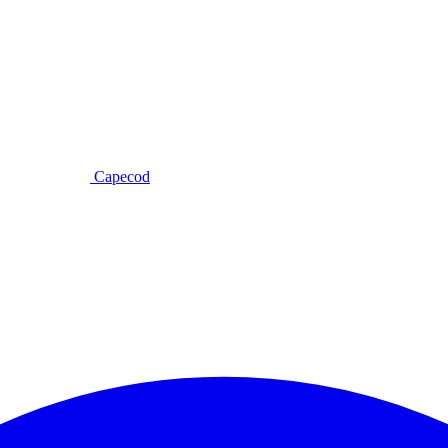
Capecod