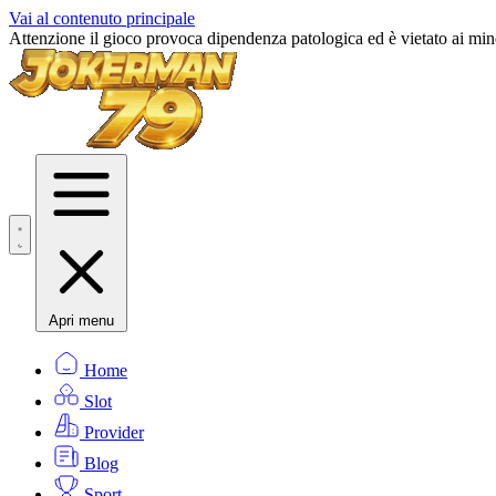
Vai al contenuto principale
Attenzione il gioco provoca dipendenza patologica ed è vietato ai min
Apri menu
Home
Slot
Provider
Blog
Sport