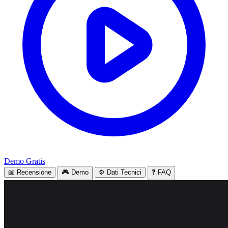
Demo Gratis
📖 Recensione
🎮 Demo
⚙️ Dati Tecnici
❓ FAQ