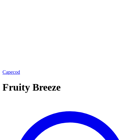
Capecod
Fruity Breeze