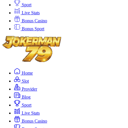
Sport
Live Stats
Bonus Casino
Bonus Sport
Home
Slot
Provider
Blog
Sport
Live Stats
Bonus Casino