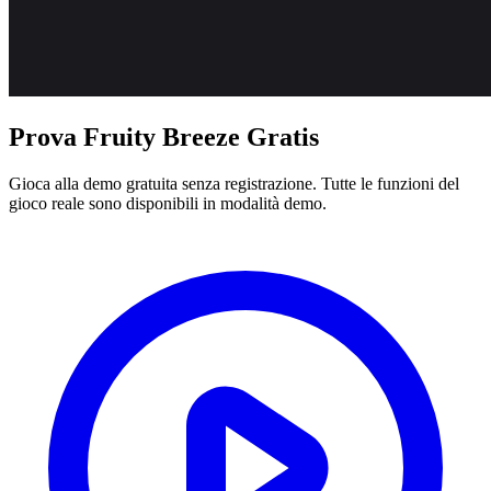
Prova Fruity Breeze Gratis
Gioca alla demo gratuita senza registrazione. Tutte le funzioni del
gioco reale sono disponibili in modalità demo.