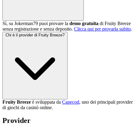
Sì, su Jokerman79 puoi provare la
demo gratuita
di Fruity Breeze
senza registrazione e senza deposito.
Clicca qui per provarla subito
.
Chi è il provider di Fruity Breeze?
Fruity Breeze
è sviluppata da
Capecod
, uno dei principali provider
di giochi da casinò online.
Provider