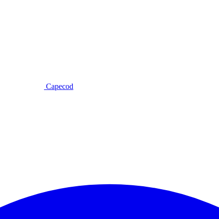
Capecod