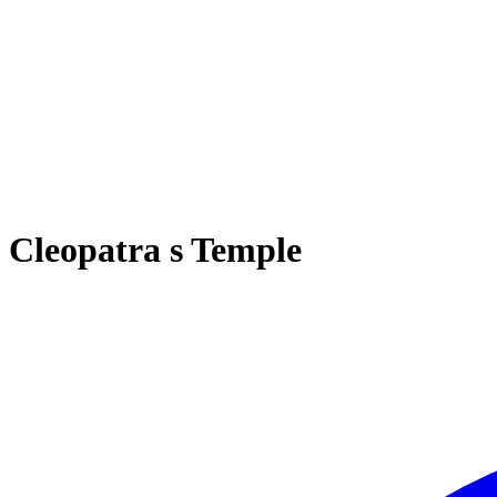
Cleopatra s Temple