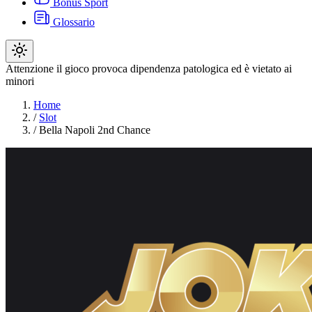
Bonus Sport
Glossario
Attenzione il gioco provoca dipendenza patologica ed è vietato ai
minori
Home
/
Slot
/
Bella Napoli 2nd Chance