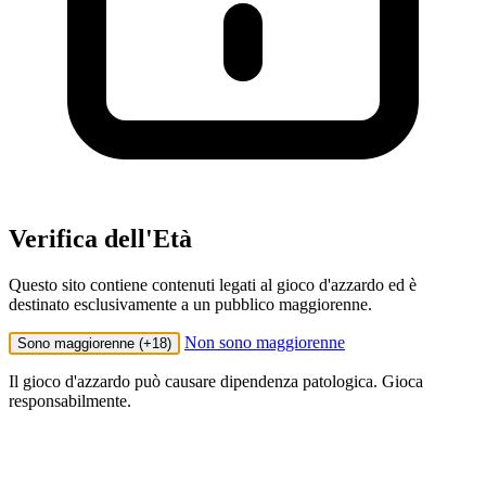
Verifica dell'Età
Questo sito contiene contenuti legati al gioco d'azzardo ed è
destinato esclusivamente a un pubblico maggiorenne.
Non sono maggiorenne
Sono maggiorenne (+18)
Il gioco d'azzardo può causare dipendenza patologica. Gioca
responsabilmente.