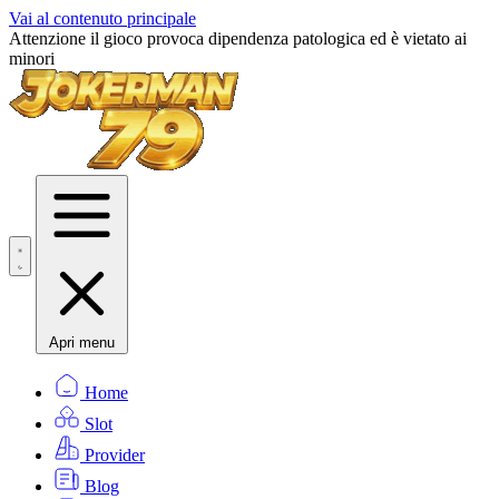
Vai al contenuto principale
Attenzione il gioco provoca dipendenza patologica ed è vietato ai
minori
Apri menu
Home
Slot
Provider
Blog