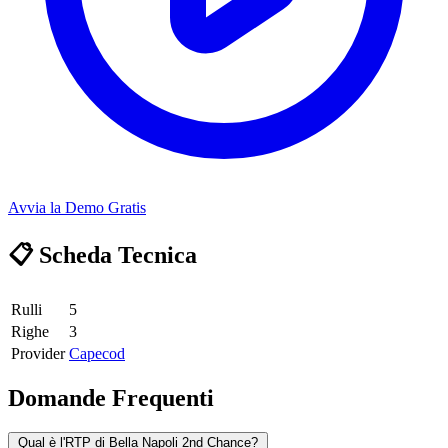
Avvia la Demo Gratis
📋 Scheda Tecnica
Rulli
5
Righe
3
Provider
Capecod
Domande Frequenti
Qual è l'RTP di Bella Napoli 2nd Chance?