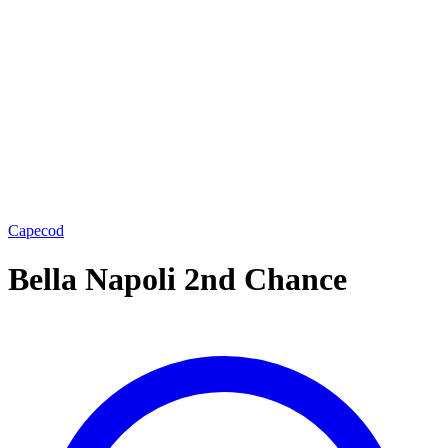
Capecod
Bella Napoli 2nd Chance