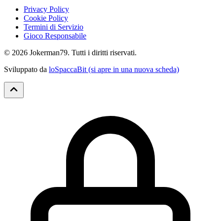
Privacy Policy
Cookie Policy
Termini di Servizio
Gioco Responsabile
© 2026 Jokerman79. Tutti i diritti riservati.
Sviluppato da
loSpaccaBit
(si apre in una nuova scheda)