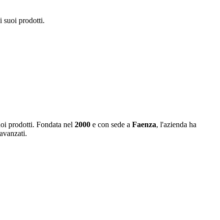
i suoi prodotti.
suoi prodotti. Fondata nel
2000
e con sede a
Faenza
, l'azienda ha
avanzati.