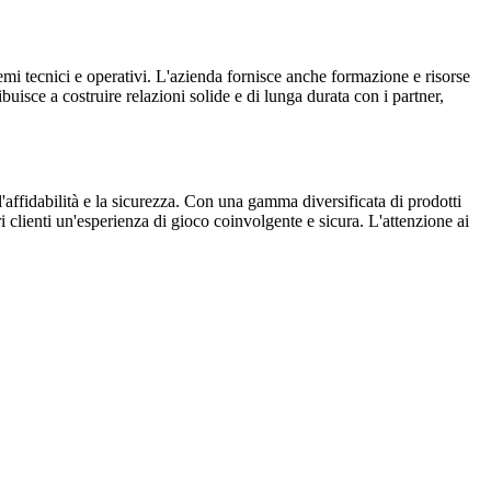
emi tecnici e operativi. L'azienda fornisce anche formazione e risorse
buisce a costruire relazioni solide e di lunga durata con i partner,
'affidabilità e la sicurezza. Con una gamma diversificata di prodotti
 clienti un'esperienza di gioco coinvolgente e sicura. L'attenzione ai