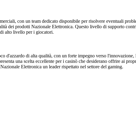
merciali, con un team dedicato disponibile per risolvere eventuali probl
lità dei prodotti Nazionale Elettronica. Questo livello di supporto contri
 alto livello per i giocatori.
oco d'azzardo di alta qualità, con un forte impegno verso l'innovazione, l
esenta una scelta eccellente per i casinò che desiderano offrire ai propri
 Nazionale Elettronica un leader rispettato nel settore del gaming.