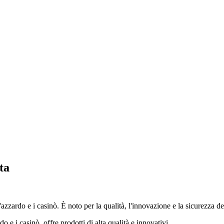
ta
'azzardo e i casinò. È noto per la qualità, l'innovazione e la sicurezza de
o e i casinò, offre prodotti di alta qualità e innovativi.