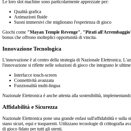
Le loro slot machine sono particolarmente apprezzate per:
Qualità grafica
Animazioni fluide
Suoni immersivi che migliorano l'esperienza di gioco
Giochi come
"Mayan Temple Revenge"
,
"Pirati all'Arrembaggio
bonus che offrono molteplici opportunità di vincita.
Innovazione Tecnologica
L'innovazione è al centro della strategia di Nazionale Elettronica. L'
l'innovazione si riflette nelle soluzioni di gioco che integrano le ulti
Interfacce touch-screen
Connettività avanzata
Funzionalità multi-lingua
Nazionale Elettronica è anche attenta alla sostenibilità, implementand
Affidabilità e Sicurezza
Nazionale Elettronica pone una grande enfasi sull'affidabilità e sulla s
siano sicuri, equi e trasparenti. Utilizzano tecnologie di crittografia 
di gioco fidato per tutti gli utenti.