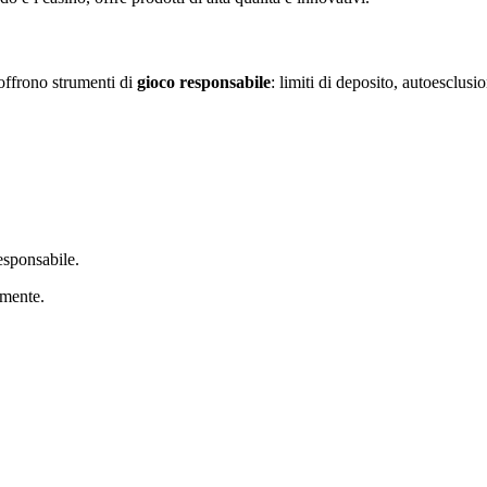
 offrono strumenti di
gioco responsabile
: limiti di deposito, autoesclusi
responsabile.
lmente.