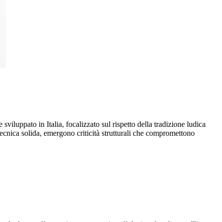
viluppato in Italia, focalizzato sul rispetto della tradizione ludica
tecnica solida, emergono criticità strutturali che compromettono