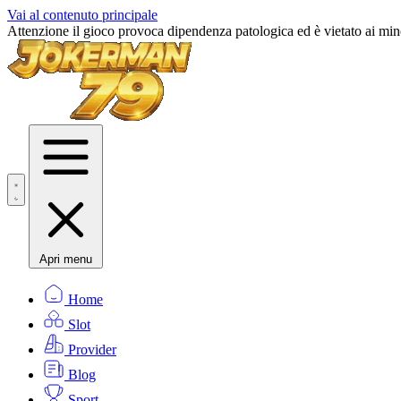
Vai al contenuto principale
Attenzione il gioco provoca dipendenza patologica ed è vietato ai min
Apri menu
Home
Slot
Provider
Blog
Sport