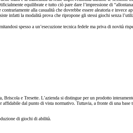
cialmente equilibrate e tutto ciò pare dare l’impressione di “allontanarsi
e contrariamente alla casualità che dovrebbe essere aleatoria e invece 
iste infatti la modalità prova che ripropone gli stessi giochi senza l’util
mitandosi spesso a un’esecuzione tecnica fedele ma priva di novità rispe
, Briscola e Tresette. L’azienda si distingue per un prodotto interamente s
affidabile dal punto di vista normativo. Tuttavia, a fronte di una base 
uzione di giochi di abilità.