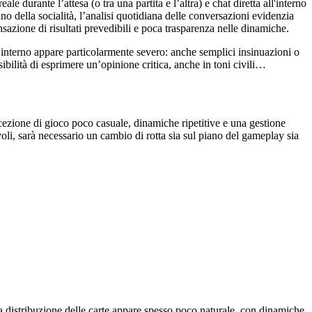
e durante l’attesa (o tra una partita e l’altra) e chat diretta all'interno
no della socialità, l’analisi quotidiana delle conversazioni evidenzia
sensazione di risultati prevedibili e poca trasparenza nelle dinamiche.
o interno appare particolarmente severo: anche semplici insinuazioni o
bilità di esprimere un’opinione critica, anche in toni civili…
ezione di gioco poco casuale, dinamiche ripetitive e una gestione
oli, sarà necessario un cambio di rotta sia sul piano del gameplay sia
La distribuzione delle carte appare spesso poco naturale, con dinamiche