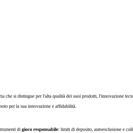
che si distingue per l'alta qualità dei suoi prodotti, l'innovazione tecno
noto per la sua innovazione e affidabilità.
strumenti di
gioco responsabile
: limiti di deposito, autoesclusione e col