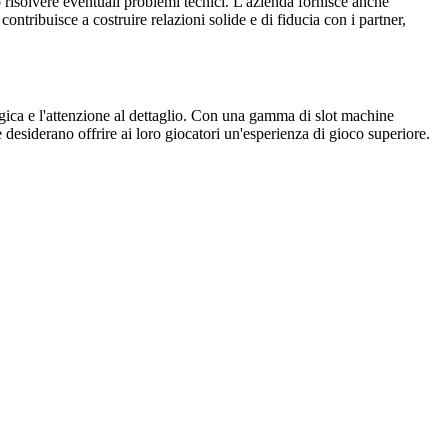
risolvere eventuali problemi tecnici. L'azienda fornisce anche
ntribuisce a costruire relazioni solide e di fiducia con i partner,
logica e l'attenzione al dettaglio. Con una gamma di slot machine
 desiderano offrire ai loro giocatori un'esperienza di gioco superiore.