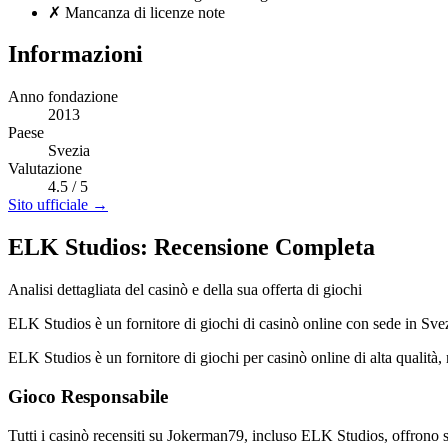
✗
Mancanza di licenze note
Informazioni
Anno fondazione
2013
Paese
Svezia
Valutazione
4.5 / 5
Sito ufficiale →
ELK Studios: Recensione Completa
Analisi dettagliata del casinò e della sua offerta di giochi
ELK Studios è un fornitore di giochi di casinò online con sede in Svezia 
ELK Studios è un fornitore di giochi per casinò online di alta qualità, 
Gioco Responsabile
Tutti i casinò recensiti su Jokerman79, incluso ELK Studios, offrono 