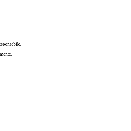
responsabile.
lmente.