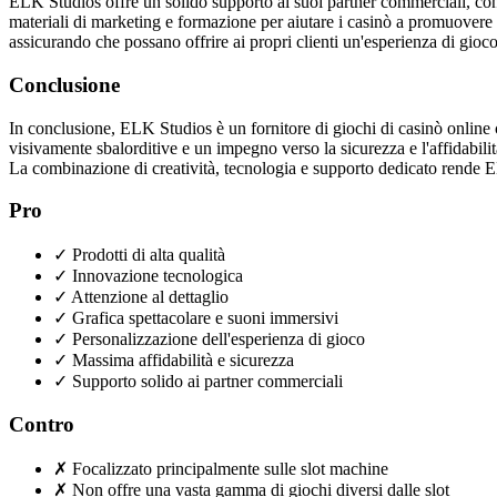
ELK Studios offre un solido supporto ai suoi partner commerciali, con
materiali di marketing e formazione per aiutare i casinò a promuovere i 
assicurando che possano offrire ai propri clienti un'esperienza di gioco
Conclusione
In conclusione, ELK Studios è un fornitore di giochi di casinò online c
visivamente sbalorditive e un impegno verso la sicurezza e l'affidabili
La combinazione di creatività, tecnologia e supporto dedicato rende 
Pro
✓
Prodotti di alta qualità
✓
Innovazione tecnologica
✓
Attenzione al dettaglio
✓
Grafica spettacolare e suoni immersivi
✓
Personalizzazione dell'esperienza di gioco
✓
Massima affidabilità e sicurezza
✓
Supporto solido ai partner commerciali
Contro
✗
Focalizzato principalmente sulle slot machine
✗
Non offre una vasta gamma di giochi diversi dalle slot