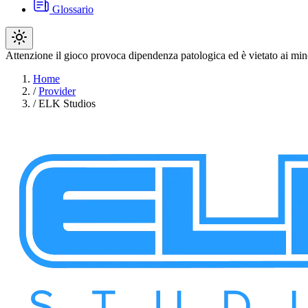
Glossario
Attenzione il gioco provoca dipendenza patologica ed è vietato ai min
Home
/
Provider
/
ELK Studios