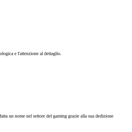
logica e l'attenzione al dettaglio.
 fatta un nome nel settore del gaming grazie alla sua dedizione