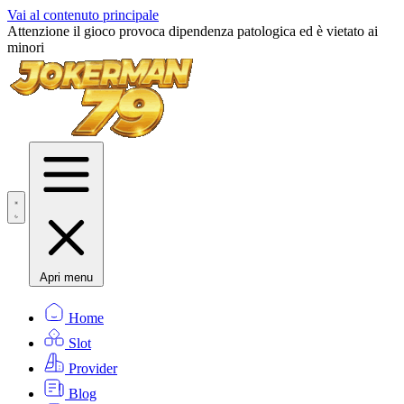
Vai al contenuto principale
Attenzione il gioco provoca dipendenza patologica ed è vietato ai
minori
Apri menu
Home
Slot
Provider
Blog