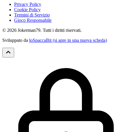
Privacy Policy
Cookie Policy
Termini di Servizio
Gioco Responsabile
© 2026 Jokerman79. Tutti i diritti riservati.
Sviluppato da
loSpaccaBit
(si apre in una nuova scheda)