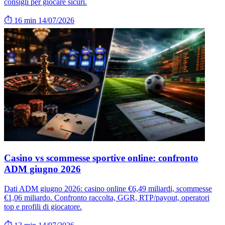
consigli per giocare sicuri.
⏱ 16 min
14/07/2026
Casino vs scommesse sportive online: confronto
ADM giugno 2026
Dati ADM giugno 2026: casino online €6,49 miliardi, scommesse
€1,06 miliardo. Confronto raccolta, GGR, RTP/payout, operatori
top e profili di giocatore.