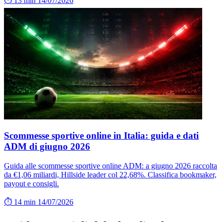
⏱ 13 min
14/07/2026
Scommesse sportive online in Italia: guida e dati
ADM di giugno 2026
Guida alle scommesse sportive online ADM: a giugno 2026 raccolta
da €1,06 miliardi, Hillside leader col 22,68%. Classifica bookmaker,
payout e consigli.
⏱ 14 min
14/07/2026