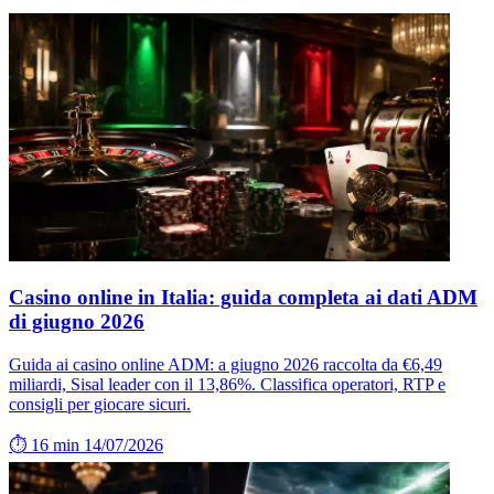
Casino online in Italia: guida completa ai dati ADM
di giugno 2026
Guida ai casino online ADM: a giugno 2026 raccolta da €6,49
miliardi, Sisal leader con il 13,86%. Classifica operatori, RTP e
consigli per giocare sicuri.
⏱ 16 min
14/07/2026