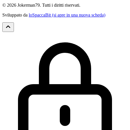
© 2026 Jokerman79. Tutti i diritti riservati.
Sviluppato da
loSpaccaBit
(si apre in una nuova scheda)