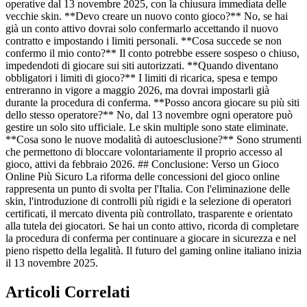
operative dal 13 novembre 2025, con la chiusura immediata delle
vecchie skin. **Devo creare un nuovo conto gioco?** No, se hai
già un conto attivo dovrai solo confermarlo accettando il nuovo
contratto e impostando i limiti personali. **Cosa succede se non
confermo il mio conto?** Il conto potrebbe essere sospeso o chiuso,
impedendoti di giocare sui siti autorizzati. **Quando diventano
obbligatori i limiti di gioco?** I limiti di ricarica, spesa e tempo
entreranno in vigore a maggio 2026, ma dovrai impostarli già
durante la procedura di conferma. **Posso ancora giocare su più siti
dello stesso operatore?** No, dal 13 novembre ogni operatore può
gestire un solo sito ufficiale. Le skin multiple sono state eliminate.
**Cosa sono le nuove modalità di autoesclusione?** Sono strumenti
che permettono di bloccare volontariamente il proprio accesso al
gioco, attivi da febbraio 2026. ## Conclusione: Verso un Gioco
Online Più Sicuro La riforma delle concessioni del gioco online
rappresenta un punto di svolta per l'Italia. Con l'eliminazione delle
skin, l'introduzione di controlli più rigidi e la selezione di operatori
certificati, il mercato diventa più controllato, trasparente e orientato
alla tutela dei giocatori. Se hai un conto attivo, ricorda di completare
la procedura di conferma per continuare a giocare in sicurezza e nel
pieno rispetto della legalità. Il futuro del gaming online italiano inizia
il 13 novembre 2025.
Articoli Correlati