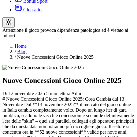
Bonus Sport
Glossario
Attenzione il gioco provoca dipendenza patologica ed è vietato ai
minori
Home
/
Blog
/
Nuove Concessioni Gioco Online 2025
Nuove Concessioni Gioco Online 2025
Di
12 novembre 2025
5 min lettura
Adm
# Nuove Concessioni Gioco Online 2025: Cosa Cambia dal 13
Novembre Dal **13 novembre 2025** il mercato del gioco online
in Italia cambia completamente volto. Dopo un lungo iter di gara
pubblica, scadono le vecchie concessioni e si chiude definitivamente
l'era delle "skin" – quei siti paralleli collegati agli operatori principali
che da questa data non potranno più raccogliere gioco. Il settore si
concentra ora in **52 nuove concessioni** valide per nove anni,