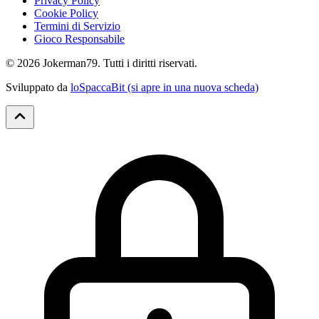
Privacy Policy
Cookie Policy
Termini di Servizio
Gioco Responsabile
© 2026 Jokerman79. Tutti i diritti riservati.
Sviluppato da
loSpaccaBit
(si apre in una nuova scheda)