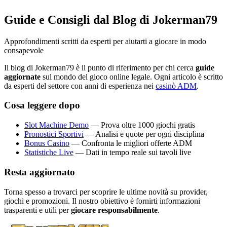
Guide e Consigli dal Blog di Jokerman79
Approfondimenti scritti da esperti per aiutarti a giocare in modo
consapevole
Il blog di Jokerman79 è il punto di riferimento per chi cerca
guide
aggiornate
sul mondo del gioco online legale. Ogni articolo è scritto
da esperti del settore con anni di esperienza nei
casinò ADM
.
Cosa leggere dopo
Slot Machine Demo
— Prova oltre 1000 giochi gratis
Pronostici Sportivi
— Analisi e quote per ogni disciplina
Bonus Casino
— Confronta le migliori offerte ADM
Statistiche Live
— Dati in tempo reale sui tavoli live
Resta aggiornato
Torna spesso a trovarci per scoprire le ultime novità su provider,
giochi e promozioni. Il nostro obiettivo è fornirti informazioni
trasparenti e utili per
giocare responsabilmente
.