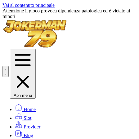
Vai al contenuto principale
Attenzione il gioco provoca dipendenza patologica ed è vietato ai
minori
Apri menu
Home
Slot
Provider
Blog