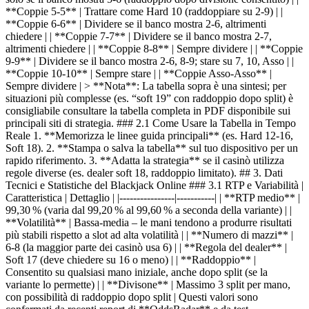
**Coppie 5‑5** | Trattare come Hard 10 (raddoppiare su 2‑9) | |
**Coppie 6‑6** | Dividere se il banco mostra 2‑6, altrimenti
chiedere | | **Coppie 7‑7** | Dividere se il banco mostra 2‑7,
altrimenti chiedere | | **Coppie 8‑8** | Sempre dividere | | **Coppie
9‑9** | Dividere se il banco mostra 2‑6, 8‑9; stare su 7, 10, Asso | |
**Coppie 10‑10** | Sempre stare | | **Coppie Asso‑Asso** |
Sempre dividere | > **Nota**: La tabella sopra è una sintesi; per
situazioni più complesse (es. “soft 19” con raddoppio dopo split) è
consigliabile consultare la tabella completa in PDF disponibile sui
principali siti di strategia. ### 2.1 Come Usare la Tabella in Tempo
Reale 1. **Memorizza le linee guida principali** (es. Hard 12‑16,
Soft 18). 2. **Stampa o salva la tabella** sul tuo dispositivo per un
rapido riferimento. 3. **Adatta la strategia** se il casinò utilizza
regole diverse (es. dealer soft 18, raddoppio limitato). ## 3. Dati
Tecnici e Statistiche del Blackjack Online ### 3.1 RTP e Variabilità |
Caratteristica | Dettaglio | |----------------|-----------| | **RTP medio** |
99,30 % (varia dal 99,20 % al 99,60 % a seconda della variante) | |
**Volatilità** | Bassa‑media – le mani tendono a produrre risultati
più stabili rispetto a slot ad alta volatilità | | **Numero di mazzi** |
6‑8 (la maggior parte dei casinò usa 6) | | **Regola del dealer** |
Soft 17 (deve chiedere su 16 o meno) | | **Raddoppio** |
Consentito su qualsiasi mano iniziale, anche dopo split (se la
variante lo permette) | | **Divisone** | Massimo 3 split per mano,
con possibilità di raddoppio dopo split | Questi valori sono