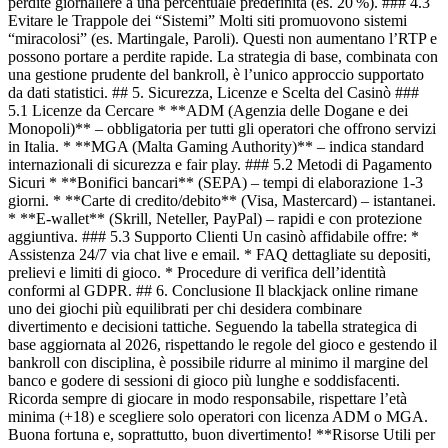
perdite giornaliere a una percentuale predefinita (es. 20 %). ### 4.3
Evitare le Trappole dei “Sistemi” Molti siti promuovono sistemi
“miracolosi” (es. Martingale, Paroli). Questi non aumentano l’RTP e
possono portare a perdite rapide. La strategia di base, combinata con
una gestione prudente del bankroll, è l’unico approccio supportato
da dati statistici. ## 5. Sicurezza, Licenze e Scelta del Casinò ###
5.1 Licenze da Cercare * **ADM (Agenzia delle Dogane e dei
Monopoli)** – obbligatoria per tutti gli operatori che offrono servizi
in Italia. * **MGA (Malta Gaming Authority)** – indica standard
internazionali di sicurezza e fair play. ### 5.2 Metodi di Pagamento
Sicuri * **Bonifici bancari** (SEPA) – tempi di elaborazione 1‑3
giorni. * **Carte di credito/debito** (Visa, Mastercard) – istantanei.
* **E‑wallet** (Skrill, Neteller, PayPal) – rapidi e con protezione
aggiuntiva. ### 5.3 Supporto Clienti Un casinò affidabile offre: *
Assistenza 24/7 via chat live e email. * FAQ dettagliate su depositi,
prelievi e limiti di gioco. * Procedure di verifica dell’identità
conformi al GDPR. ## 6. Conclusione Il blackjack online rimane
uno dei giochi più equilibrati per chi desidera combinare
divertimento e decisioni tattiche. Seguendo la tabella strategica di
base aggiornata al 2026, rispettando le regole del gioco e gestendo il
bankroll con disciplina, è possibile ridurre al minimo il margine del
banco e godere di sessioni di gioco più lunghe e soddisfacenti.
Ricorda sempre di giocare in modo responsabile, rispettare l’età
minima (+18) e scegliere solo operatori con licenza ADM o MGA.
Buona fortuna e, soprattutto, buon divertimento! **Risorse Utili per