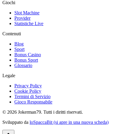
Giochi
Slot Machine
Provider
Statistiche Live
Contenuti
Blog
Sport
Bonus Casino
Bonus Sport
Glossario
Legale
Privacy Policy
Cookie Policy
Termini di Servizio
Gioco Responsabile
© 2026 Jokerman79. Tutti i diritti riservati.
Sviluppato da
loSpaccaBit
(si apre in una nuova scheda)