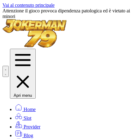
Vai al contenuto principale
Attenzione il gioco provoca dipendenza patologica ed è vietato ai
minori
Apri menu
Home
Slot
Provider
Blog