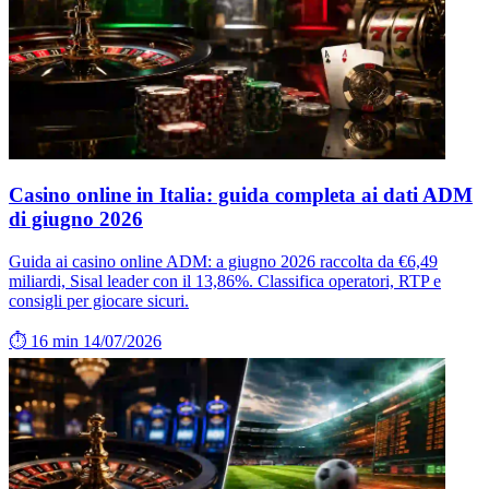
Casino online in Italia: guida completa ai dati ADM
di giugno 2026
Guida ai casino online ADM: a giugno 2026 raccolta da €6,49
miliardi, Sisal leader con il 13,86%. Classifica operatori, RTP e
consigli per giocare sicuri.
⏱ 16 min
14/07/2026