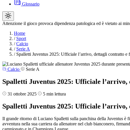
Glossario
Attenzione il gioco provoca dipendenza patologica ed è vietato ai min
Home
/
Sport
/
Calcio
/
Serie A
/
Spalletti Juventus 2025: Ufficiale l’arrivo, dettagli contratto e
Calcio
Serie A
Spalletti Juventus 2025: Ufficiale l’arrivo,
31 ottobre 2025
5 min lettura
Spalletti Juventus 2025: Ufficiale l’arrivo,
Il grande ritorno di Luciano Spalletti sulla panchina della Juventus è f
avventura nella sua carriera da allenatore nel club bianconero, firman
campionato e in Champions League.