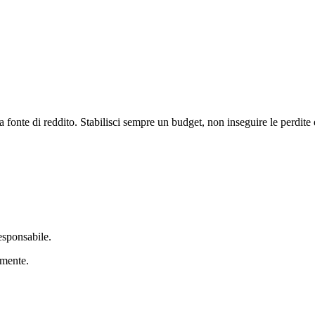
fonte di reddito. Stabilisci sempre un budget, non inseguire le perdite e
responsabile.
lmente.