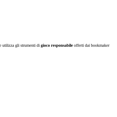
 utilizza gli strumenti di
gioco responsabile
offerti dai bookmaker