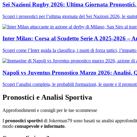
Sei Nazioni Rugby 2026: Ultima Giornata Pronostici, 
Scopri i pronostici per l’ultima giornata del Sei Nazioni 2026, le statist
Inter Milan: Corsa al Scudetto Serie A 2025‑2026 – An
Scopri come l’Inter guida la classifica, i punti di forza tattici, l’impat
Napoli vs Juventus Pronostico Marzo 2026: Analisi, Qu
Scopri l’analisi completa, le probabili formazioni, le quote e il prono
Pronostici e Analisi Sportiva
Approfondimenti e consigli per le tue scommesse
I
pronostici sportivi
di Jokerman79 sono basati su analisi approfondit
modo
consapevole e informato
.