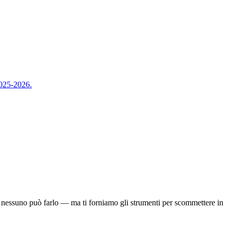
 2025‑2026.
é nessuno può farlo — ma ti forniamo gli strumenti per scommettere in