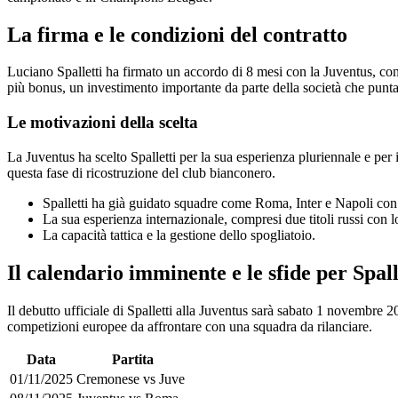
La firma e le condizioni del contratto
Luciano Spalletti ha firmato un accordo di 8 mesi con la Juventus, con
più bonus, un investimento importante da parte della società che punta 
Le motivazioni della scelta
La Juventus ha scelto Spalletti per la sua esperienza pluriennale e per i r
questa fase di ricostruzione del club bianconero.
Spalletti ha già guidato squadre come Roma, Inter e Napoli con
La sua esperienza internazionale, compresi due titoli russi con l
La capacità tattica e la gestione dello spogliatoio.
Il calendario imminente e le sfide per Spall
Il debutto ufficiale di Spalletti alla Juventus sarà sabato 1 novembre 2
competizioni europee da affrontare con una squadra da rilanciare.
Data
Partita
01/11/2025
Cremonese vs Juve