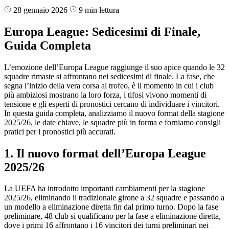
28 gennaio 2026
9 min lettura
Europa League: Sedicesimi di Finale,
Guida Completa
L’emozione dell’Europa League raggiunge il suo apice quando le 32
squadre rimaste si affrontano nei sedicesimi di finale. La fase, che
segna l’inizio della vera corsa al trofeo, è il momento in cui i club
più ambiziosi mostrano la loro forza, i tifosi vivono momenti di
tensione e gli esperti di pronostici cercano di individuare i vincitori.
In questa guida completa, analizziamo il nuovo format della stagione
2025/26, le date chiave, le squadre più in forma e forniamo consigli
pratici per i pronostici più accurati.
1. Il nuovo format dell’Europa League
2025/26
La UEFA ha introdotto importanti cambiamenti per la stagione
2025/26, eliminando il tradizionale girone a 32 squadre e passando a
un modello a eliminazione diretta fin dal primo turno. Dopo la fase
preliminare, 48 club si qualificano per la fase a eliminazione diretta,
dove i primi 16 affrontano i 16 vincitori dei turni preliminari nei