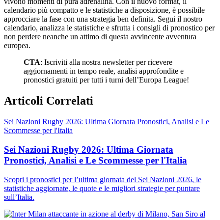
vivono momenti di pura adrenalina. Con il nuovo format, il
calendario più compatto e le statistiche a disposizione, è possibile
approcciare la fase con una strategia ben definita. Segui il nostro
calendario, analizza le statistiche e sfrutta i consigli di pronostico per
non perdere neanche un attimo di questa avvincente avventura
europea.
CTA
: Iscriviti alla nostra newsletter per ricevere
aggiornamenti in tempo reale, analisi approfondite e
pronostici gratuiti per tutti i turni dell’Europa League!
Articoli Correlati
Sei Nazioni Rugby 2026: Ultima Giornata Pronostici, Analisi e Le
Scommesse per l'Italia
Sei Nazioni Rugby 2026: Ultima Giornata
Pronostici, Analisi e Le Scommesse per l'Italia
Scopri i pronostici per l’ultima giornata del Sei Nazioni 2026, le
statistiche aggiornate, le quote e le migliori strategie per puntare
sull’Italia.