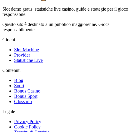
Slot demo gratis, statistiche live casino, guide e strategie per il gioco
responsabile.
Questo sito è destinato a un pubblico maggiorenne. Gioca
responsabilmente.
Giochi
Slot Machine
Provider
Statistiche Live
Contenuti
Blog
Sport
Bonus Casino
Bonus Sport
Glossario
Legale
Privacy Policy
Cookie Policy