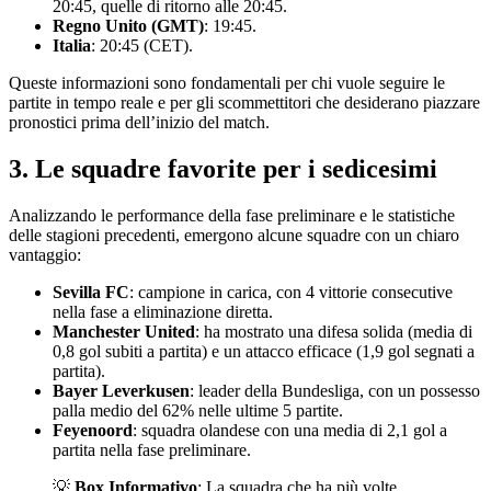
20:45, quelle di ritorno alle 20:45.
Regno Unito (GMT)
: 19:45.
Italia
: 20:45 (CET).
Queste informazioni sono fondamentali per chi vuole seguire le
partite in tempo reale e per gli scommettitori che desiderano piazzare
pronostici prima dell’inizio del match.
3. Le squadre favorite per i sedicesimi
Analizzando le performance della fase preliminare e le statistiche
delle stagioni precedenti, emergono alcune squadre con un chiaro
vantaggio:
Sevilla FC
: campione in carica, con 4 vittorie consecutive
nella fase a eliminazione diretta.
Manchester United
: ha mostrato una difesa solida (media di
0,8 gol subiti a partita) e un attacco efficace (1,9 gol segnati a
partita).
Bayer Leverkusen
: leader della Bundesliga, con un possesso
palla medio del 62% nelle ultime 5 partite.
Feyenoord
: squadra olandese con una media di 2,1 gol a
partita nella fase preliminare.
💡
Box Informativo
: La squadra che ha più volte