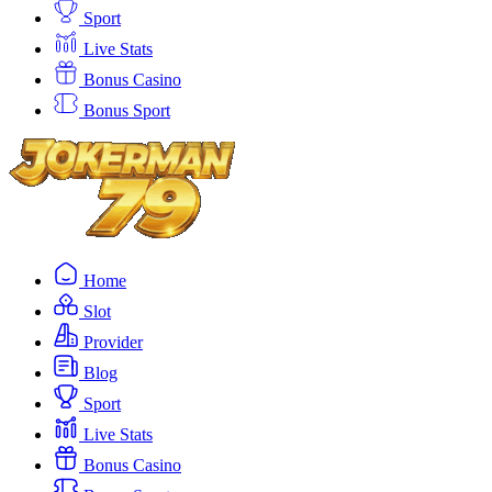
Sport
Live Stats
Bonus Casino
Bonus Sport
Home
Slot
Provider
Blog
Sport
Live Stats
Bonus Casino