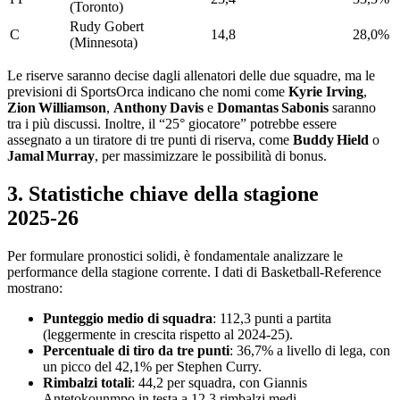
(Toronto)
Rudy Gobert
C
14,8
28,0%
(Minnesota)
Le riserve saranno decise dagli allenatori delle due squadre, ma le
previsioni di SportsOrca indicano che nomi come
Kyrie Irving
,
Zion Williamson
,
Anthony Davis
e
Domantas Sabonis
saranno
tra i più discussi. Inoltre, il “25° giocatore” potrebbe essere
assegnato a un tiratore di tre punti di riserva, come
Buddy Hield
o
Jamal Murray
, per massimizzare le possibilità di bonus.
3. Statistiche chiave della stagione
2025‑26
Per formulare pronostici solidi, è fondamentale analizzare le
performance della stagione corrente. I dati di Basketball‑Reference
mostrano:
Punteggio medio di squadra
: 112,3 punti a partita
(leggermente in crescita rispetto al 2024‑25).
Percentuale di tiro da tre punti
: 36,7% a livello di lega, con
un picco del 42,1% per Stephen Curry.
Rimbalzi totali
: 44,2 per squadra, con Giannis
Antetokounmpo in testa a 12,3 rimbalzi medi.