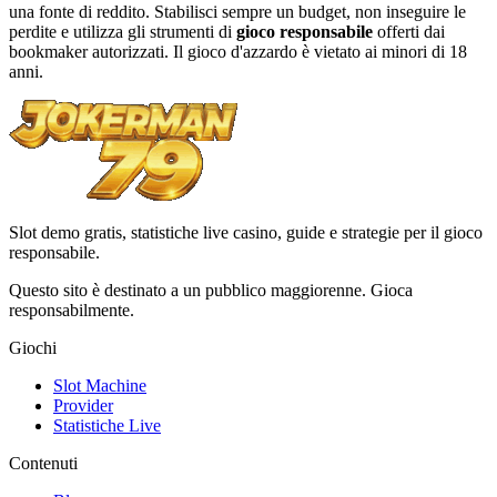
una fonte di reddito. Stabilisci sempre un budget, non inseguire le
perdite e utilizza gli strumenti di
gioco responsabile
offerti dai
bookmaker autorizzati. Il gioco d'azzardo è vietato ai minori di 18
anni.
Slot demo gratis, statistiche live casino, guide e strategie per il gioco
responsabile.
Questo sito è destinato a un pubblico maggiorenne. Gioca
responsabilmente.
Giochi
Slot Machine
Provider
Statistiche Live
Contenuti