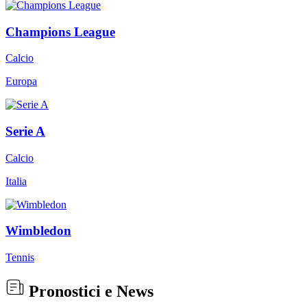
Champions League
Calcio
Europa
Serie A
Calcio
Italia
Wimbledon
Tennis
Pronostici e
News