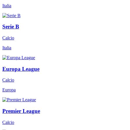
Italia
Serie B
Calcio
Italia
Europa League
Calcio
Europa
Premier League
Calcio