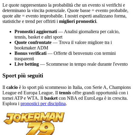
Le quote rappresentano la probabilità che un evento si verifichi e
determinano la vincita potenziale. Quote basse = evento probabile,
quote alte = evento improbabile. I nostri esperti analizzano forma,
statistiche e trend per offrirti i
migliori pronostici
.
Pronostici aggiornati
— Analisi giornaliera per calcio,
tennis, basket e altri sport
Quote confrontate
— Trova il valore migliore tra i
bookmaker ADM
Bonus verificati
— Offerte di benvenuto con termini
trasparenti
Live betting
— Scommesse in tempo reale durante l'evento
Sport più seguiti
Il
calcio
è lo sport più scommesso in Italia, con Serie A, Champions
League ed Europa League. Il
tennis
offre grandi opportunità con i
tornei ATP e WTA. Il
basket
con NBA ed EuroLega è in crescita.
Esplora i
pronostici per disciplina
.