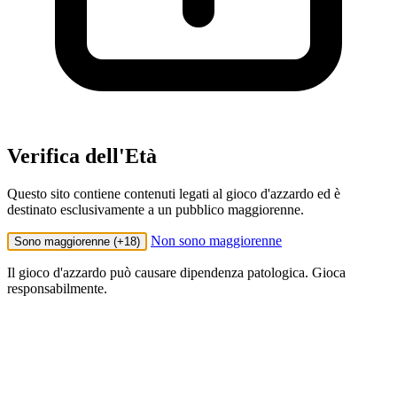
Verifica dell'Età
Questo sito contiene contenuti legati al gioco d'azzardo ed è
destinato esclusivamente a un pubblico maggiorenne.
Non sono maggiorenne
Sono maggiorenne (+18)
Il gioco d'azzardo può causare dipendenza patologica. Gioca
responsabilmente.