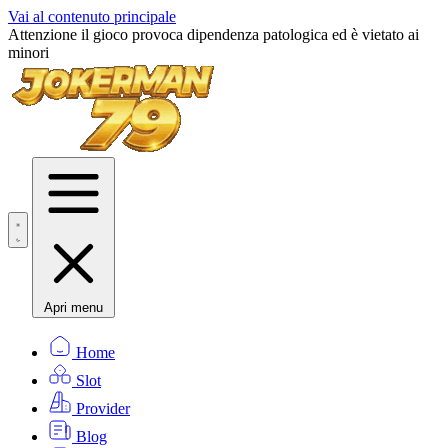
Vai al contenuto principale
Attenzione il gioco provoca dipendenza patologica ed è vietato ai
minori
Apri menu
Home
Slot
Provider
Blog