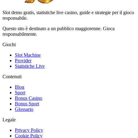
Slot demo gratis, statistiche live casino, guide e strategie per il gioco
responsabile.
Questo sito è destinato a un pubblico maggiorenne. Gioca
responsabilmente.
Giochi
Slot Machine
Provider
Statistiche Live
Contenuti
Blog
Sport
Bonus Casino
Bonus Sport
Glossario
Legale
Privacy Policy
Cookie Policy