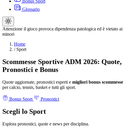
Bonus Sport
Glossario
Attenzione il gioco provoca dipendenza patologica ed è vietato ai
minori
Home
/
Sport
Scommesse Sportive ADM 2026: Quote,
Pronostici e Bonus
Quote aggiornate, pronostici esperti e
migliori bonus scommesse
per calcio, tennis, basket e tutti gli sport.
Bonus Sport
Pronostici
Scegli lo
Sport
Esplora pronostici, quote e news per disciplina.