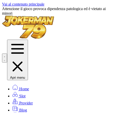
Vai al contenuto principale
Attenzione il gioco provoca dipendenza patologica ed è vietato ai
minori
Apri menu
Home
Slot
Provider
Blog