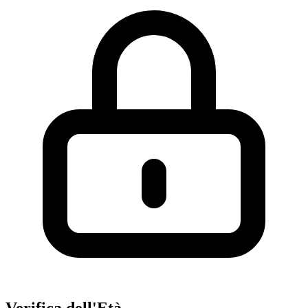
Verifica dell'Età