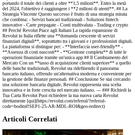
portando il totale dei clienti a oltre **1,5 milioni**. Entro la metà
del 2024, l'obiettivo è raggiungere i **2 milioni di utenti**. ## La
Strategia Vincente Questo successo è frutto di una strategia mirata
che combina: - Servizi bancari tradizionali - Soluzioni fintech
innovative - Carte prepagate - Conti multivaluta - Trading e crypto
## Perché Revolut Piace agli Italiani La rapida espansione di
Revolut in Italia riflette una **domanda crescente di servizi
finanziari digitali**, soprattutto tra i giovani e i professionisti digitali.
La piattaforma si distingue per: - **Interfaccia user-friendly** -
**Assenza di costi nascosti** - **Gestione completa** di tutte le
operazioni finanziarie tramite un'unica app ## Il Cambiamento del
Mercato Con un **tasso di acquisizione clienti superiore** a quello
delle banche tradizionali, Revolut sta ridefinendo il panorama
bancario italiano, offrendo un'alternativa moderna e conveniente per
la gestione delle finanze personali. ## Conclusione Se stai cercando
una soluzione bancaria digitale, Revolut rappresenta una scelta
innovativa e in forte crescita nel mercato italiano. --- ### Richiedi la
Tua Carta Revolut Puoi richiedere la tua nuova carta Revolut
direttamente [qui](https://revolut.com/referral/?referral-
code=bodinif!SEP1-25-AR-MDL-ROI&geo-redirect)
Articoli Correlati