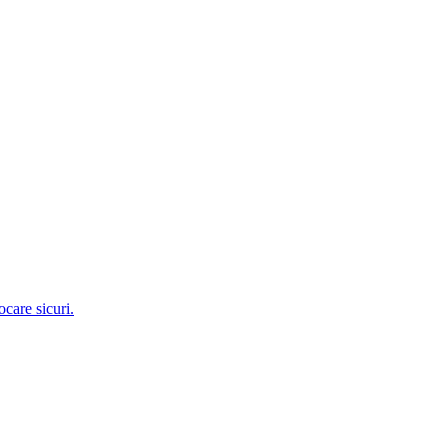
care sicuri.