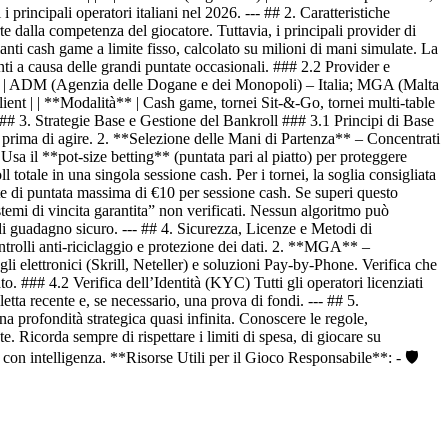
principali operatori italiani nel 2026. --- ## 2. Caratteristiche
e dalla competenza del giocatore. Tuttavia, i principali provider di
 cash game a limite fisso, calcolato su milioni di mani simulate. La
nti a causa delle grandi puntate occasionali. ### 2.2 Provider e
enza** | ADM (Agenzia delle Dogane e dei Monopoli) – Italia; MGA (Malta
nt | | **Modalità** | Cash game, tornei Sit‑&‑Go, tornei multi‑table
-- ## 3. Strategie Base e Gestione del Bankroll ### 3.1 Principi di Base
i prima di agire. 2. **Selezione delle Mani di Partenza** – Concentrati
 il **pot‑size betting** (puntata pari al piatto) per proteggere
totale in una singola sessione cash. Per i tornei, la soglia consigliata
ite di puntata massima di €10 per sessione cash. Se superi questo
stemi di vincita garantita” non verificati. Nessun algoritmo può
i guadagno sicuro. --- ## 4. Sicurezza, Licenze e Metodi di
rolli anti‑riciclaggio e protezione dei dati. 2. **MGA** –
li elettronici (Skrill, Neteller) e soluzioni Pay‑by‑Phone. Verifica che
o. ### 4.2 Verifica dell’Identità (KYC) Tutti gli operatori licenziati
a recente e, se necessario, una prova di fondi. --- ## 5.
a profondità strategica quasi infinita. Conoscere le regole,
 Ricorda sempre di rispettare i limiti di spesa, di giocare su
con intelligenza. **Risorse Utili per il Gioco Responsabile**: - 🛡️