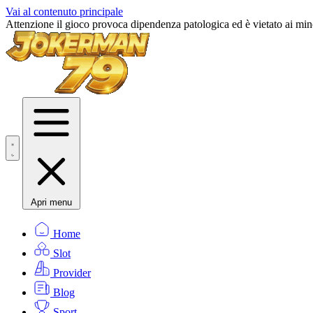
Vai al contenuto principale
Attenzione il gioco provoca dipendenza patologica ed è vietato ai min
Apri menu
Home
Slot
Provider
Blog
Sport