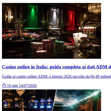
Casino online in Italia: guida completa ai dati ADM 
Guida ai casino online ADM: a giugno 2026 raccolta da €6,49 miliardi, 
⏱ 16 min
14/07/2026