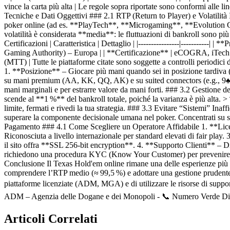
vince la carta più alta | Le regole sopra riportate sono conformi alle l
Tecniche e Dati Oggettivi ### 2.1 RTP (Return to Player) e Volatilità I
poker online (ad es. **PlayTech**, **Microgaming**, **Evolution Gam
volatilità è considerata **media**: le fluttuazioni di bankroll sono pi
Certificazioni | Caratteristica | Dettaglio | |----------------|------
Gaming Authority) – Europa | | **Certificazione** | eCOGRA, iTech La
(MTT) | Tutte le piattaforme citate sono soggette a controlli periodici 
1. **Posizione** – Giocare più mani quando sei in posizione tardiva (d
su mani premium (AA, KK, QQ, AK) e su suited connectors (e.g., 9♠ 8♠
mani marginali e per estrarre valore da mani forti. ### 3.2 Gestione de
scende al **1 %** del bankroll totale, poiché la varianza è più alta. 
limite, fermati e rivedi la tua strategia. ### 3.3 Evitare “Sistemi” Ina
superare la componente decisionale umana nel poker. Concentrati su st
Pagamento ### 4.1 Come Scegliere un Operatore Affidabile 1. **Licenz
Riconosciuta a livello internazionale per standard elevati di fair play.
il sito offra **SSL 256‑bit encryption**. 4. **Supporto Clienti** – Disp
richiedono una procedura KYC (Know Your Customer) per prevenire frodi
Conclusione Il Texas Hold'em online rimane una delle esperienze più av
comprendere l’RTP medio (≈ 99,5 %) e adottare una gestione prudente del
piattaforme licenziate (ADM, MGA) e di utilizzare le risorse di support
ADM – Agenzia delle Dogane e dei Monopoli - 📞 Numero Verde Dipen
Articoli Correlati